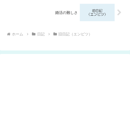
婚活の難しさ
ホーム
日記
旧日記（エンピツ）