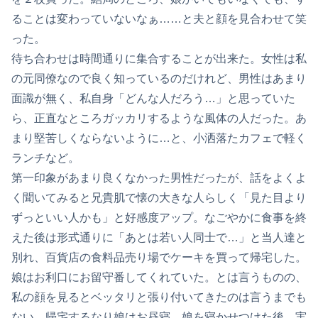
ることは変わっていないなぁ……と夫と顔を見合わせて笑
った。
待ち合わせは時間通りに集合することが出来た。女性は私
の元同僚なので良く知っているのだけれど、男性はあまり
面識が無く、私自身「どんな人だろう…」と思っていた
ら、正直なところガッカリするような風体の人だった。あ
まり堅苦しくならないように…と、小洒落たカフェで軽く
ランチなど。
第一印象があまり良くなかった男性だったが、話をよくよ
く聞いてみると兄貴肌で懐の大きな人らしく「見た目より
ずっといい人かも」と好感度アップ。なごやかに食事を終
えた後は形式通りに「あとは若い人同士で…」と当人達と
別れ、百貨店の食料品売り場でケーキを買って帰宅した。
娘はお利口にお留守番してくれていた。とは言うものの、
私の顔を見るとベッタリと張り付いてきたのは言うまでも
ない。帰宅するなり娘はお昼寝。娘を寝かせつけた後、実