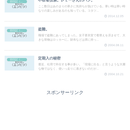
不在者投票。レミーさんのパン。
旧日記（エンピツ）
ここ数日はあのまりの寒さに気持ちが負けている。寒い時は寒い時
なりの楽しみがあるのも知っている。コタツ...
2014.12.05
盗難。
旧日記（エンピツ）
職場で盗難にあってしまった。女子更衣室で着替えを済ませて、大
きな荷物はロッカーに。財布などは席に持っ...
2004.08.11
定期入の秘密
旧日記（エンピツ）
最近、社用で外出する事が多い。「現場に出る」と言うような大層
な物ではなく、使いっ走りに過ぎないのだが...
2004.10.21
スポンサーリンク