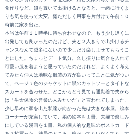
食作りなど。娘を置いて出掛けるとなると、一緒に行くよ
りも気を使って大変。慌ただしく用事を片付けて午前１０
時前に家を出た。
本当は午前１１時半に待ち合わせなので、もう少し遅くに
出発しても良かったのだけど、夫と２人きりで出掛けるチ
ャンスなんて滅多にないので少しだけ楽しませてもらうこ
とにした。ちょっとデート気分。久し振りに気合を入れて
可愛い服を着ようと思っていたのだけれど、よくよく考え
てみたら仲人は地味な服装の方が良いってことに気がつい
て、ベージュ色のジャケットに黒のカットソーとタイトな
スカートを合わせた。どこからどう見ても通勤着で夫から
は「生命保険の営業の人みたいだ」と言われてしまった。
少し早めに家を出た私達が向かった先は大きな本屋。絵本
コーナーが充実していて、娘の絵本を１冊、夫婦で楽しみ
にしている漫画を１冊、私の個人的な趣味のポストカード
を２枚買った。結局のところ、娘がいてもいなくても、す