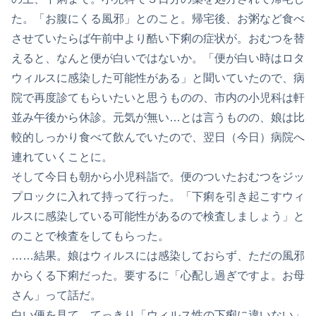
た。「お腹にくる風邪」とのこと。帰宅後、お粥など食べ
させていたらば午前中より酷い下痢の症状が。おむつを替
えると、なんと便が白いではないか。「便が白い時はロタ
ウィルスに感染した可能性がある」と聞いていたので、病
院で再度診てもらいたいと思うものの、市内の小児科は軒
並み午後から休診。元気が無い…とは言うものの、娘は比
較的しっかり食べて飲んでいたので、翌日（今日）病院へ
連れていくことに。
そして今日も朝から小児科詣で。便のついたおむつをジッ
プロックに入れて持って行った。「下痢を引き起こすウィ
ルスに感染している可能性があるので検査しましょう」と
のことで検査をしてもらった。
……結果。娘はウィルスには感染しておらず、ただの風邪
からくる下痢だった。要するに「心配し過ぎですよ。お母
さん」って話だ。
白い便を見て、てっきり「ウィルス性の下痢に違いない」