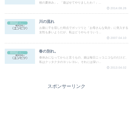
校の夏休み」。「遊ばせてやりましたわ！」...
2014.08.26
川の流れ
旧日記（エンピツ）
お腹に子を宿した時点でガッツリと「お母さんな気分」に突入する
女性も多いようだが、私はどうやらそういう...
2007.04.10
春の別れ。
旧日記（エンピツ）
春休みになってからと言うもの、娘は毎日ニッコニコなのだけど、
私はクッタクタのヨッレヨレ。それには深い...
2013.04.02
スポンサーリンク