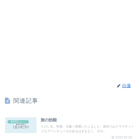
白蓮
関連記事
旅の効能
旧日記（エンピツ）
ただいま。昨夜、大阪へ帰還いたしました。旅先ではドラマティッ
クなアバンチュールがあるはずもなく、その...
2005.05.05