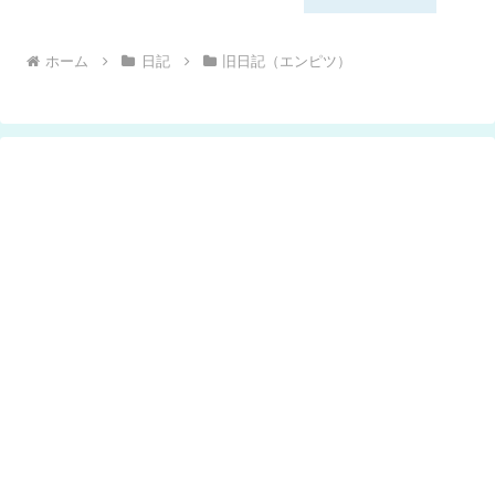
ホーム
日記
旧日記（エンピツ）