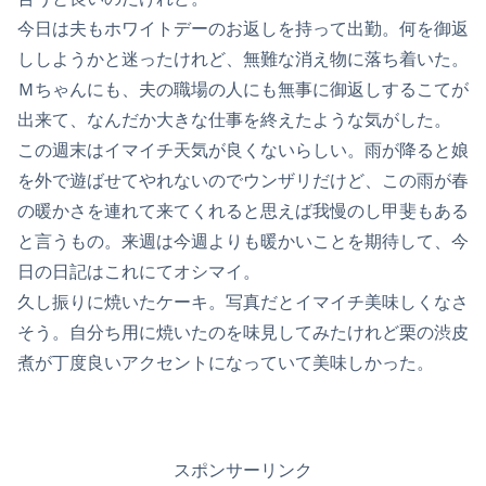
今日は夫もホワイトデーのお返しを持って出勤。何を御返
ししようかと迷ったけれど、無難な消え物に落ち着いた。
Ｍちゃんにも、夫の職場の人にも無事に御返しするこてが
出来て、なんだか大きな仕事を終えたような気がした。
この週末はイマイチ天気が良くないらしい。雨が降ると娘
を外で遊ばせてやれないのでウンザリだけど、この雨が春
の暖かさを連れて来てくれると思えば我慢のし甲斐もある
と言うもの。来週は今週よりも暖かいことを期待して、今
日の日記はこれにてオシマイ。
久し振りに焼いたケーキ。写真だとイマイチ美味しくなさ
そう。自分ち用に焼いたのを味見してみたけれど栗の渋皮
煮が丁度良いアクセントになっていて美味しかった。
スポンサーリンク