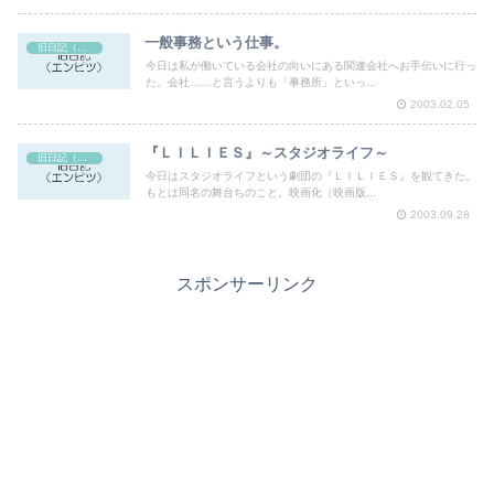
一般事務という仕事。
旧日記（エンピツ）
今日は私が働いている会社の向いにある関連会社へお手伝いに行っ
た。会社……と言うよりも「事務所」といっ...
2003.02.05
『ＬＩＬＩＥＳ』～スタジオライフ～
旧日記（エンピツ）
今日はスタジオライフという劇団の『ＬＩＬＩＥＳ』を観てきた。
もとは同名の舞台ちのこと。映画化（映画版...
2003.09.28
スポンサーリンク