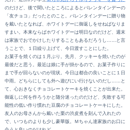
のだけど、後で聞いたところによるとバレンタインデーの
「友チョコ」だったとのこと。バレンタインデーに贈り物
を戴いたとなれば、ホワイトデーに御返しをせねばなりま
すまい。本来ならばホワイトデーは明日なのだけど、週末
は家族でおでかけしたりすることもあるだろうし……と言
うことで、１日繰り上げて、今日渡すことにした。
お菓子を焼くのは１月ぶり。先月、クッキーを焼いたのが
最後だと思う。最近は娘に手が掛かるので、お菓子作りに
まで手が回らないのが現状。今日は都合の良いことに１日
中雨。どちらにしても外へ遊びにい行けないのだし……と
て、心おきなくチョコレートケーキを焼くことが出来た。
御返しに何を作ろうかと随分迷ったのだけど、失敗する可
能性の低い作り慣れた豆腐のチョコレートケーキにした。
友人のお母さんから戴いた栗の渋皮煮を刻んで入れたの
で、いつものよりも少し豪華版。Ｍちゃん達家族のお口に
合うと良いのだけれど。