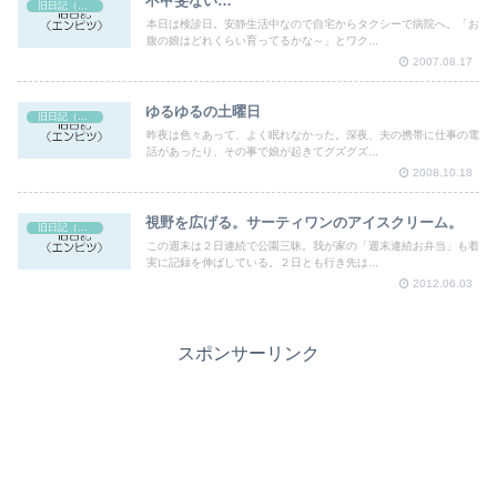
不甲斐ない…
旧日記（エンピツ）
本日は検診日。安静生活中なので自宅からタクシーで病院へ。「お
腹の娘はどれくらい育ってるかな～」とワク...
2007.08.17
ゆるゆるの土曜日
旧日記（エンピツ）
昨夜は色々あって、よく眠れなかった。深夜、夫の携帯に仕事の電
話があったり、その事で娘が起きてグズグズ...
2008.10.18
視野を広げる。サーティワンのアイスクリーム。
旧日記（エンピツ）
この週末は２日連続で公園三昧。我が家の「週末連続お弁当」も着
実に記録を伸ばしている。２日とも行き先は...
2012.06.03
スポンサーリンク