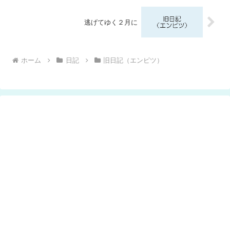
逃げてゆく２月に
ホーム
日記
旧日記（エンピツ）