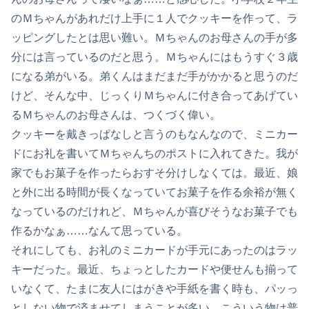
のＭちゃんがあれだけ上手に１人でクッキーを作って、ラ
ッピングしたとは思い難い。Ｍちゃんのお母さんの手が多
分には言っているのだと思う。Ｍちゃんにはもうすぐ３歳
になる弟がいる。弟くんはまだまだ手がかかると思うのだ
けど、そんな中、じっくりＭちゃんに付き合ってあげてい
るＭちゃんのお母さんは、つくづく偉い。
クッキーを戴きっぱなしと言うのもなんなので、ミニカー
ドにお礼を書いてＭちゃんちのポストに入れてきた。我が
家でもお菓子を作ったらおすそ分けしなくては。最近、娘
と外に出る時間が長くなっていてお菓子を作る余裕が無く
なっているのだけれど、Ｍちゃんが喜びそうなお菓子でも
作るかなぁ……なんて思っている。
それにしても、お礼のミニカードが手元にあったのはラッ
キーだった。最近、ちょっとしたカードや便せんも揃って
いなくて、たまに友人にはがきや手紙を書く時も、パッっ
としない物で済ませてしまうことが多い。こういう物は普