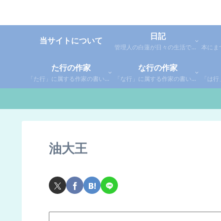
日記
当サイトについて
管理人の白蓮が日々の生活で感じた事や考えた事を綴った個人的な日記です。
た行の作家
な行の作家
「た行」に属する作家の書いた本の感想です。さらに「た」「ち」「つ」「て」「と」に分類していあります。お好きな作家の作品を探してみてください。
「な行」に属する作家の書いた本の感想です。さらに「な」「に」「ぬ」「ね」「の」に分類していあります。お好きな作家の作品を探してみてください。
油大王