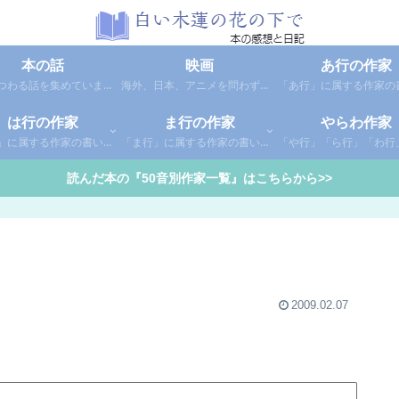
本の話
映画
あ行の作家
本にまつわる話を集めています。1年間に読んだ本の総括や、本に関する話題など。
海外、日本、アニメを問わず映画の感想（レビュー）を綴っています。
は行の作家
ま行の作家
やらわ作家
「は行」に属する作家の書いた本の感想です。さらに「は」「ひ」「ふ」「へ」「ほ」に分類していあります。お好きな作家の作品を探してみてください。
「ま行」に属する作家の書いた本の感想です。さらに「ま」「み」「む」「め」「も」に分類していあります。お好きな作家の作品を探してみてください。
読んだ本の『50音別作家一覧』はこちらから>>
2009.02.07