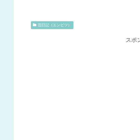
旧日記（エンピツ）
スポ