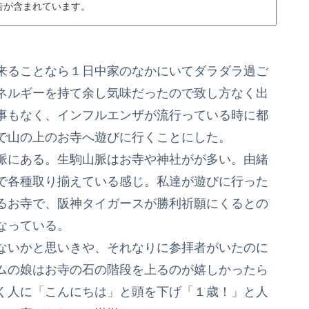
告が含まれています。
来ることなら１日中家のなかにいてダラダラ過ご
ネルギーを持て余し気味だったので致し方なく出
事もなく、インフルエンザが流行っている時に都
で山の上のお寺へ遊びに行くことにした。
脈にある。生駒山脈はお寺や神社がが多い。由緒
で各種取り揃えている感じ。私達が遊びに行った
るお寺で、阪神タイガースが勝利祈願にくるとの
なっている。
ないかと思いきや、それなりに参拝者がいたのに
ムの娘はお寺の石の階段を上るのが嬉しかったら
く人に「こんにちは」と頭を下げ「１歳！」と人