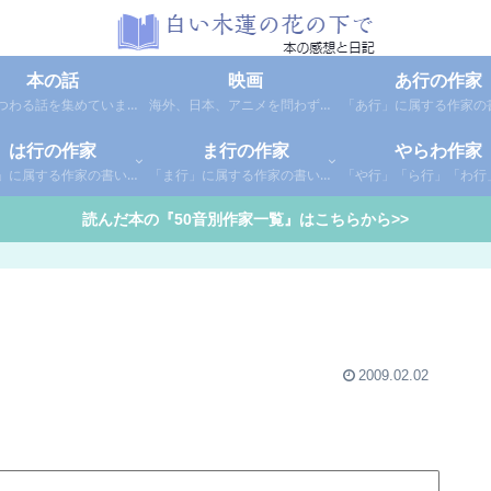
本の話
映画
あ行の作家
本にまつわる話を集めています。1年間に読んだ本の総括や、本に関する話題など。
海外、日本、アニメを問わず映画の感想（レビュー）を綴っています。
は行の作家
ま行の作家
やらわ作家
「は行」に属する作家の書いた本の感想です。さらに「は」「ひ」「ふ」「へ」「ほ」に分類していあります。お好きな作家の作品を探してみてください。
「ま行」に属する作家の書いた本の感想です。さらに「ま」「み」「む」「め」「も」に分類していあります。お好きな作家の作品を探してみてください。
読んだ本の『50音別作家一覧』はこちらから>>
2009.02.02