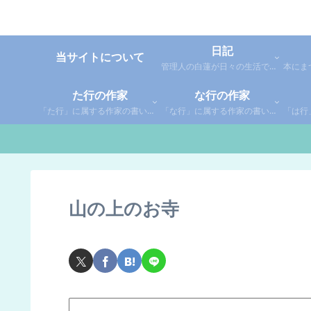
日記
当サイトについて
管理人の白蓮が日々の生活で感じた事や考えた事を綴った個人的な日記です。
た行の作家
な行の作家
「た行」に属する作家の書いた本の感想です。さらに「た」「ち」「つ」「て」「と」に分類していあります。お好きな作家の作品を探してみてください。
「な行」に属する作家の書いた本の感想です。さらに「な」「に」「ぬ」「ね」「の」に分類していあります。お好きな作家の作品を探してみてください。
山の上のお寺