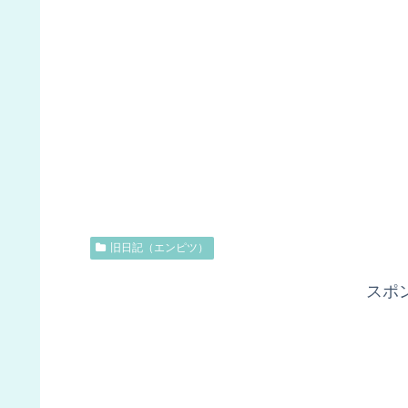
旧日記（エンピツ）
スポ