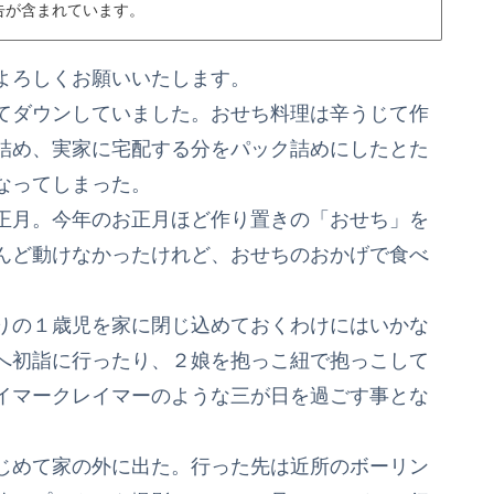
告が含まれています。
よろしくお願いいたします。
てダウンしていました。おせち料理は辛うじて作
詰め、実家に宅配する分をパック詰めにしたとた
なってしまった。
正月。今年のお正月ほど作り置きの「おせち」を
んど動けなかったけれど、おせちのおかげで食べ
りの１歳児を家に閉じ込めておくわけにはいかな
へ初詣に行ったり、２娘を抱っこ紐で抱っこして
イマークレイマーのような三が日を過ごす事とな
じめて家の外に出た。行った先は近所のボーリン