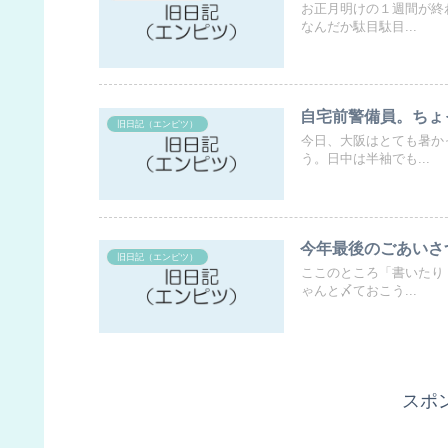
お正月明けの１週間が終
なんだか駄目駄目...
自宅前警備員。ちょ
旧日記（エンピツ）
今日、大阪はとても暑か
う。日中は半袖でも...
今年最後のごあいさ
旧日記（エンピツ）
ここのところ「書いたり
ゃんと〆ておこう...
スポ