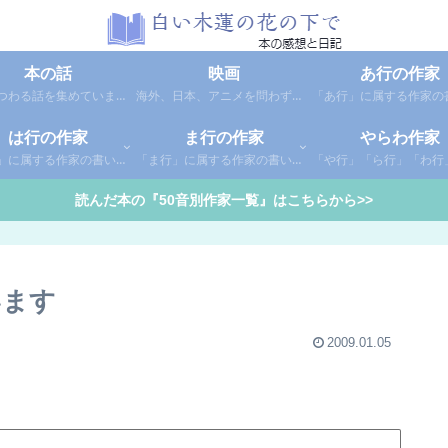
本の話
映画
あ行の作家
本にまつわる話を集めています。1年間に読んだ本の総括や、本に関する話題など。
海外、日本、アニメを問わず映画の感想（レビュー）を綴っています。
は行の作家
ま行の作家
やらわ作家
「は行」に属する作家の書いた本の感想です。さらに「は」「ひ」「ふ」「へ」「ほ」に分類していあります。お好きな作家の作品を探してみてください。
「ま行」に属する作家の書いた本の感想です。さらに「ま」「み」「む」「め」「も」に分類していあります。お好きな作家の作品を探してみてください。
読んだ本の『50音別作家一覧』はこちらから>>
います
2009.01.05