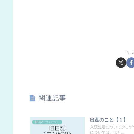
関連記事
出産のこと【１】
旧日記（エンピツ）
入院生活について少しず
については、ほと...