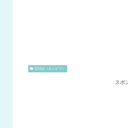
旧日記（エンピツ）
スポ