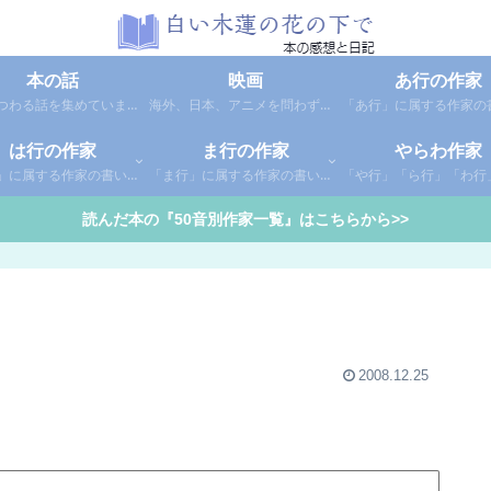
本の話
映画
あ行の作家
本にまつわる話を集めています。1年間に読んだ本の総括や、本に関する話題など。
海外、日本、アニメを問わず映画の感想（レビュー）を綴っています。
は行の作家
ま行の作家
やらわ作家
「は行」に属する作家の書いた本の感想です。さらに「は」「ひ」「ふ」「へ」「ほ」に分類していあります。お好きな作家の作品を探してみてください。
「ま行」に属する作家の書いた本の感想です。さらに「ま」「み」「む」「め」「も」に分類していあります。お好きな作家の作品を探してみてください。
読んだ本の『50音別作家一覧』はこちらから>>
2008.12.25