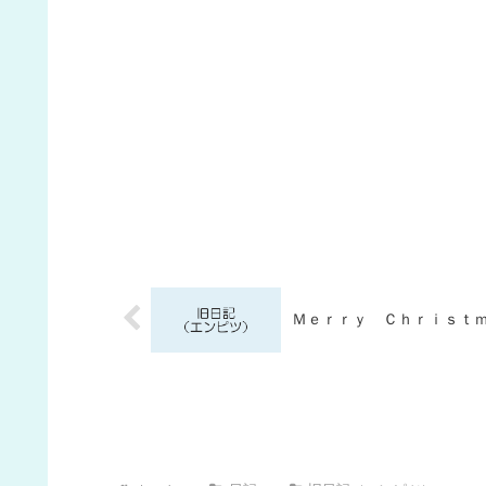
Ｍｅｒｒｙ Ｃｈｒｉｓｔ