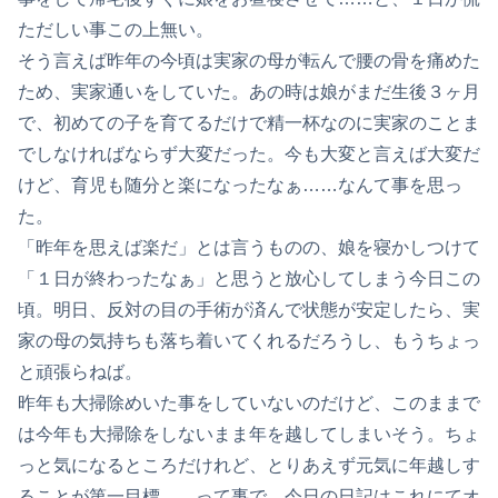
ただしい事この上無い。
そう言えば昨年の今頃は実家の母が転んで腰の骨を痛めた
ため、実家通いをしていた。あの時は娘がまだ生後３ヶ月
で、初めての子を育てるだけで精一杯なのに実家のことま
でしなければならず大変だった。今も大変と言えば大変だ
けど、育児も随分と楽になったなぁ……なんて事を思っ
た。
「昨年を思えば楽だ」とは言うものの、娘を寝かしつけて
「１日が終わったなぁ」と思うと放心してしまう今日この
頃。明日、反対の目の手術が済んで状態が安定したら、実
家の母の気持ちも落ち着いてくれるだろうし、もうちょっ
と頑張らねば。
昨年も大掃除めいた事をしていないのだけど、このままで
は今年も大掃除をしないまま年を越してしまいそう。ちょ
っと気になるところだけれど、とりあえず元気に年越しす
ることが第一目標……って事で、今日の日記はこれにてオ