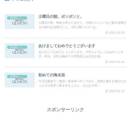
土曜日の朝。ボソボソと。
旧日記（エンピツ）
土曜日の朝。朝食を終えたばかり。今朝のメニューはご飯＆味噌汁
＆大根のお漬物でした。↑誰も聞いちゃいな...
2002.09.28
あけましておめでとうございます
旧日記（エンピツ）
あけましておめでとうございます。今年もよろしくおねがいしま
す。昨日、元旦は極めて小市民的なお正月を過...
2008.01.02
初めての海水浴
旧日記（エンピツ）
今日は家族で二色浜へ海水浴へ行ってきた。混雑と暑さを避けたか
ったので朝早く家を出ることに。大人は５時...
2009.08.12
スポンサーリンク