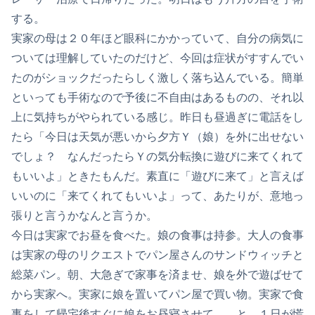
する。
実家の母は２０年ほど眼科にかかっていて、自分の病気に
ついては理解していたのだけど、今回は症状がすすんでい
たのがショックだったらしく激しく落ち込んでいる。簡単
といっても手術なので予後に不自由はあるものの、それ以
上に気持ちがやられている感じ。昨日も昼過ぎに電話をし
たら「今日は天気が悪いから夕方Ｙ（娘）を外に出せない
でしょ？ なんだったらＹの気分転換に遊びに来てくれて
もいいよ」ときたもんだ。素直に「遊びに来て」と言えば
いいのに「来てくれてもいいよ」って、あたりが、意地っ
張りと言うかなんと言うか。
今日は実家でお昼を食べた。娘の食事は持参。大人の食事
は実家の母のリクエストでパン屋さんのサンドウィッチと
総菜パン。朝、大急ぎで家事を済ませ、娘を外で遊ばせて
から実家へ。実家に娘を置いてパン屋で買い物。実家で食
事をして帰宅後すぐに娘をお昼寝させて……と、１日が慌