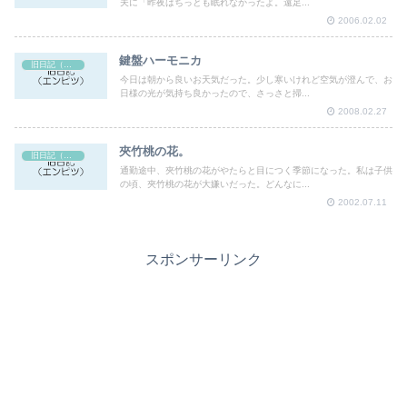
夫に「昨夜はちっとも眠れなかったよ。遠足...
2006.02.02
鍵盤ハーモニカ
旧日記（エンピツ）
今日は朝から良いお天気だった。少し寒いけれど空気が澄んで、お
日様の光が気持ち良かったので、さっさと掃...
2008.02.27
夾竹桃の花。
旧日記（エンピツ）
通勤途中、夾竹桃の花がやたらと目につく季節になった。私は子供
の頃、夾竹桃の花が大嫌いだった。どんなに...
2002.07.11
スポンサーリンク