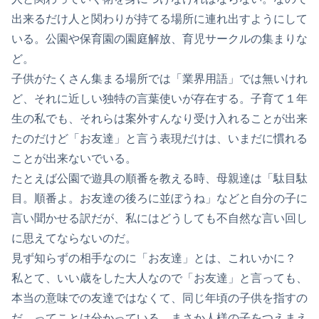
出来るだけ人と関わりが持てる場所に連れ出すようにして
いる。公園や保育園の園庭解放、育児サークルの集まりな
ど。
子供がたくさん集まる場所では「業界用語」では無いけれ
ど、それに近しい独特の言葉使いが存在する。子育て１年
生の私でも、それらは案外すんなり受け入れることが出来
たのだけど「お友達」と言う表現だけは、いまだに慣れる
ことが出来ないでいる。
たとえば公園で遊具の順番を教える時、母親達は「駄目駄
目。順番よ。お友達の後ろに並ぼうね」などと自分の子に
言い聞かせる訳だが、私にはどうしても不自然な言い回し
に思えてならないのだ。
見ず知らずの相手なのに「お友達」とは、これいかに？
私とて、いい歳をした大人なので「お友達」と言っても、
本当の意味での友達ではなくて、同じ年頃の子供を指すの
だ…ってことは分かっている。まさか人様の子をつえまえ