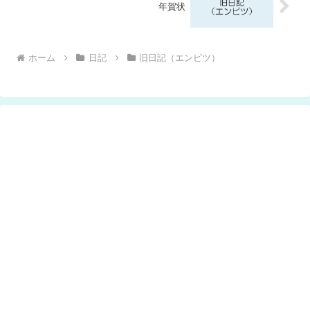
年賀状
ホーム
日記
旧日記（エンピツ）