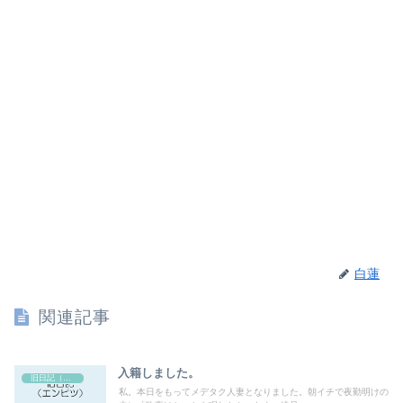
白蓮
関連記事
入籍しました。
旧日記（エンピツ）
私。本日をもってメデタク人妻となりました。朝イチで夜勤明けの