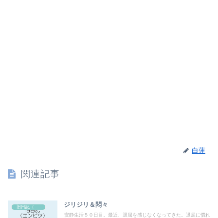
白蓮
関連記事
ジリジリ＆悶々
旧日記（エンピツ）
安静生活５０日目。最近、退屈を感じなくなってきた。退屈に慣れ