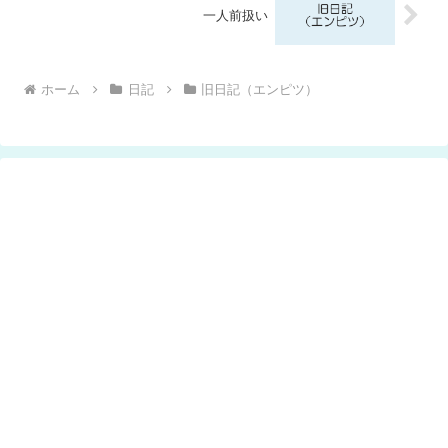
一人前扱い
ホーム
日記
旧日記（エンピツ）