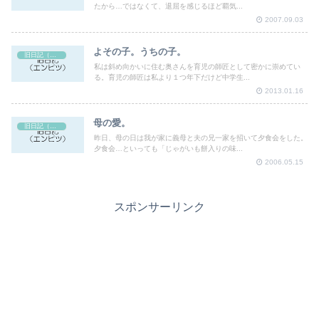
たから…ではなくて、退屈を感じるほど覇気...
2007.09.03
よその子。うちの子。
旧日記（エンピツ）
私は斜め向かいに住む奥さんを育児の師匠として密かに崇めてい
る。育児の師匠は私より１つ年下だけど中学生...
2013.01.16
母の愛。
旧日記（エンピツ）
昨日、母の日は我が家に義母と夫の兄一家を招いて夕食会をした。
夕食会…といっても「じゃがいも餅入りの味...
2006.05.15
スポンサーリンク