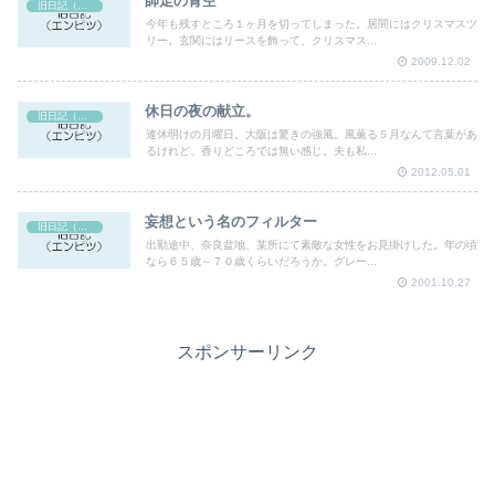
師走の青空
旧日記（エンピツ）
今年も残すところ１ヶ月を切ってしまった。居間にはクリスマスツ
リー。玄関にはリースを飾って、クリスマス...
2009.12.02
休日の夜の献立。
旧日記（エンピツ）
連休明けの月曜日。大阪は驚きの強風。風薫る５月なんて言葉があ
るけれど、香りどころでは無い感じ。夫も私...
2012.05.01
妄想という名のフィルター
旧日記（エンピツ）
出勤途中、奈良盆地、某所にて素敵な女性をお見掛けした。年の頃
なら６５歳～７０歳くらいだろうか。グレー...
2001.10.27
スポンサーリンク