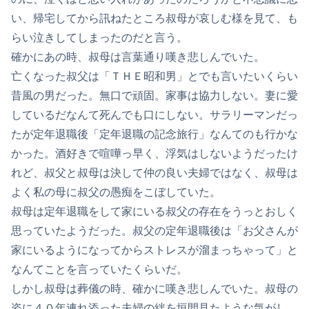
い、帰宅してから訊ねたところ叔母が哀しむ様を見て、も
らい泣きしてしまったのだと言う。
確かにあの時、叔母は言葉通り嘆き悲しんでいた。
亡くなった叔父は「ＴＨＥ昭和男」とでも言いたいくらい
昔風の男だった。無口で頑固。家事は協力しない。妻に愛
しているだなんて死んでも口にしない。サラリーマンだっ
たが定年退職後「定年退職の記念旅行」なんてのも行かな
かった。酒好きで喧嘩っ早く、浮気はしないようだったけ
れど、叔父と叔母は決して仲の良い夫婦ではなく、叔母は
よく私の母に叔父の愚痴をこぼしていた。
叔母は定年退職をして家にいる叔父の存在をうっとおしく
思っていたようだった。叔父の定年退職後は「お父さんが
家にいるようになってからストレスが溜まっちゃって」と
なんてことを言っていたくらいだ。
しかし叔母は葬儀の時、確かに嘆き悲しんでいた。叔母の
姿に４０年連れ添った夫婦の絆を垣間見たような気がし