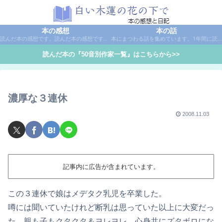
本の感想
本の話
読んだ本の感想です。読んだ本の感想です。本は作家名で50音別に分類しています。
本にまつわる話を集めています。1年間に読んだ本の総括や、本に関する話題など。
読んだ本の『50音別作家一覧』はこちらから>>
濃厚な３連休
2008.11.03
記事内に広告が含まれています。
この３連休で娘はメデタク乳児を卒業した。
噂には聞いていたけれど断乳は思っていた以上に大変だっ
た。親も子もクタクタ＆ヨレヨレ。心身共にズタボロにな