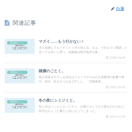
白蓮
関連記事
マズイ……もう行かない！
旧日記（エンピツ）
夫と結婚してもうすぐ１ヶ月を迎える。まぁ、それなりに順調…と
言っても良いと思う。結婚後は毎日朝夕の食...
2006.03.04
隷嬢のごとく。
旧日記（エンピツ）
私が派遣されている会社はリストラがらみの人員整理の影響で毎
日、毎日、吐きそうなほど忙しい。「労働基準...
2001.10.22
冬の夜にシミジミと。
旧日記（エンピツ）
私と夫はベッドに入ってから、お喋りをしてから寝るのだけれど、
昨日はちょっと重たい話になってしまった。...
2012.12.03