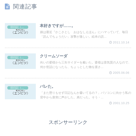
関連記事
本好きですが……。
旧日記（エンピツ）
娘は最近『かこさとし おはなしえほん』にハマっていて、毎日
「読んでちょうだい」攻撃が激しい。絵本の読...
2011.10.14
クリームソーダ
旧日記（エンピツ）
向いの婆様から三矢サイダーを戴いた。婆様は昔気質の人なので、
何か世話になったら、ちょっとした物を渡さ...
2005.06.06
バレた。
旧日記（エンピツ）
「また懲りもせず日記なんか書いてるの？」パソコンに向かう私の
背中から唐突に声がした。弟だった。そう・...
2001.10.25
スポンサーリンク