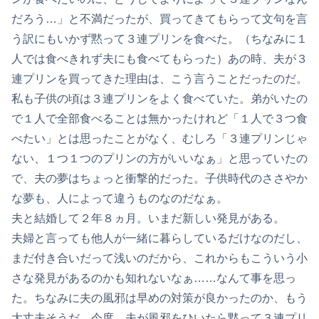
だろう…」と不満だったが、買ってきてもらって文句を言
う訳にもいかず黙って３連プリンを食べた。（ちなみに１
人では食べきれず夫にも食べてもらった）あの時、夫が３
連プリンを買ってきた理由は、こう言うことだったのだ。
私も子供の頃は３連プリンをよく食べていた。弟がいたの
で１人で全部食べることは無かったけれど「１人で３つ食
べたい」とは思ったことがなく、むしろ「３連プリンじゃ
ない、１つ１つのプリンの方がいいなぁ」と思っていたの
で、夫の夢はちょっと衝撃的だった。子供時代のささやか
な夢も、人によって違うものなのだなぁ。
夫と結婚して２年８ヵ月。いまだ新しい発見がある。
夫婦と言っても他人が一緒に暮らしているだけなのだし、
まだ付き合いだって浅いのだから、これからもこういう小
さな発見があるのかも知れないなぁ……なんて事を思っ
た。ちなみに夫の風邪は早めの対策が良かったのか、もう
大丈夫そうだ。今度、夫が風邪をひいたら黙って３連プリ