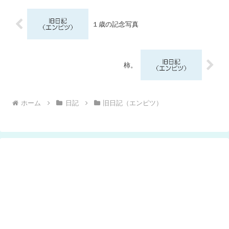
１歳の記念写真
柿。
ホーム
日記
旧日記（エンピツ）