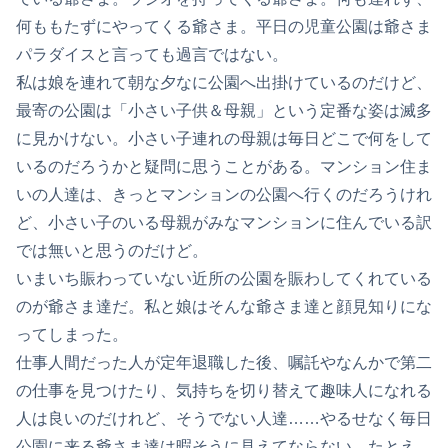
何ももたずにやってくる爺さま。平日の児童公園は爺さま
パラダイスと言っても過言ではない。
私は娘を連れて朝な夕なに公園へ出掛けているのだけど、
最寄の公園は「小さい子供＆母親」という定番な姿は滅多
に見かけない。小さい子連れの母親は毎日どこで何をして
いるのだろうかと疑問に思うことがある。マンション住ま
いの人達は、きっとマンションの公園へ行くのだろうけれ
ど、小さい子のいる母親がみなマンションに住んでいる訳
では無いと思うのだけど。
いまいち賑わっていない近所の公園を賑わしてくれている
のが爺さま達だ。私と娘はそんな爺さま達と顔見知りにな
ってしまった。
仕事人間だった人が定年退職した後、嘱託やなんかで第二
の仕事を見つけたり、気持ちを切り替えて趣味人になれる
人は良いのだけれど、そうでない人達……やるせなく毎日
公園に来る爺さま達は暇そうに見えてならない。たとえ