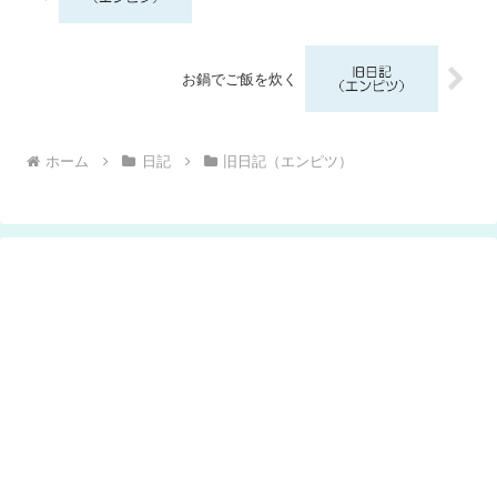
お鍋でご飯を炊く
ホーム
日記
旧日記（エンピツ）