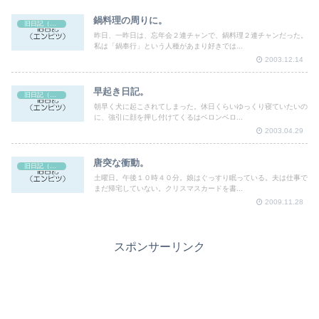
鍋料理の周りに。
旧日記（エンピツ）
昨日、一昨日は、忘年会２連チャンで、鍋料理２連チャンだった。
私は「鍋奉行」という人種があまり好きでは...
2003.12.14
早起き日記。
旧日記（エンピツ）
朝早く犬に起こされてしまった。休日くらいゆっくり寝ていたいの
に、強引に顔を押し付けてくるはベロンベロ...
2003.04.29
唐突な衝動。
旧日記（エンピツ）
土曜日。午後１０時４０分。娘はぐっすり眠っている。夫は仕事で
まだ帰宅していない。クリスマスカードを書...
2009.11.28
スポンサーリンク