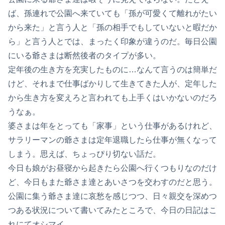
ば、孫連れで公園へ来ていても「孫が可愛くて離れがたい
から来た」と言う人と「孫の相手でもしていないと暇だか
ら」と言う人とでは、まったく印象が違うのだ。毎日公園
にいる爺さまは断然後者のタイプが多い。
定年後の生き方を充実したものに…なんて言うのは簡単だ
けど、それまで仕事ばかりして生きてきた人が、定年した
から生き方を変えろと言われても上手くはいかないのだろ
うなぁ。
婆さまは年をとっても「家事」という仕事があるけれど、
サラリーマンの爺さまは定年退職したら仕事が無くなって
しまう。思えば、ちょっぴり切ない話だ。
今日も娘がお昼寝から起きたら公園へ行くつもりなのだけ
ど、今日もまた爺さま達とあいさつを交わすのだと思う。
公園に集う爺さま達に哀愁を感じつつ、日々親交を深めつ
つある状況について書いてみたところで、今日の日記はこ
れにてオシマイ。