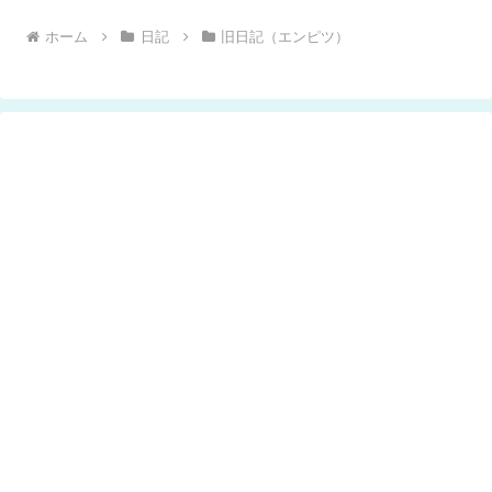
ホーム
日記
旧日記（エンピツ）