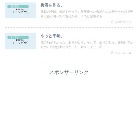
梅酒を作る。
旧日記（エンピツ）
休日の今日、梅酒を作った。昨年作った梅酒が上出来だったので今
年は張り切って２瓶ばかり。１つは定番のホ...
2002.06.05
やっと平熱。
旧日記（エンピツ）
娘の熱が下がった。ありがとう。そして、ありがとう。発熱してか
らの８日間は実に長かった。娘グッタリ。私...
2011.09.24
スポンサーリンク