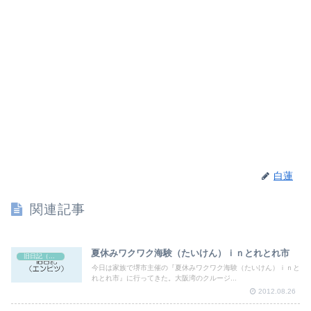
白蓮
関連記事
夏休みワクワク海験（たいけん）ｉｎとれとれ市
旧日記（エンピツ）
今日は家族で堺市主催の『夏休みワクワク海験（たいけん）ｉｎと
れとれ市』に行ってきた。大阪湾のクルージ...
2012.08.26