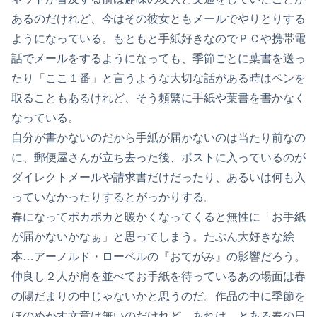
あるのだけれど、今はその彼女ともメールでやりとりする
ようになっている。もともと手紙好きなのでＰＣや携帯電
話でメールをするようになっても、季節ごとに葉書を送っ
たり「ここ１番」と言うような大切な話がある時はペンを
取ることもあるけれど、そう頻繁に手紙や葉書を書かなく
なっている。
自分が書かないのだから手紙が届かないのは当たり前なの
に、郵便屋さんが立ち去った後、ポストに入っているのが
ダイレクトメールや請求書だけだったり、あるいは何も入
っていなかったりするとがっかりする。
春になってポカポカと暖かくなってくると無性に「お手紙
が届かないかなぁ」と思ってしまう。たぶん大好きな絵
本…アーノルド・ローベルの『おてがみ』の影響だろう。
仲良し２人が肩を並べてお手紙を待っているあの場面は春
の陽だまりの中じゃないかと思うのだ。作品の中に季節を
ほのめかす文章は無いのだけれど、あれは、とある春の日