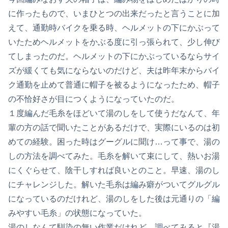
に作ったもので、いまひとつの出来だったと言うことに加
えて、通勤時バイクを乗る時、ヘルメットの下にかぶって
いたためヘルメットをかぶる度に引っ張られて、少し伸び
てしまったのだ。ヘルメットの下にかぶっているならサイ
ズが緩くても気にならないのだけど、夫は昨年末からバイ
ク通勤を止めて普通に帽子を被るようになったため、帽子
の不恰好さが目につくようになっていたのだ。
１度編んだ毛糸をほどいて湯のしをして使うだなんて、年
輩の方の話で聞いたことがあるだけで、実際にいるのは初
めての経験。困った時はグーグルに聞け…って事で、湯の
しの方法を調べてみた。毛糸を解いて束にして、熱いお湯
にくぐらせて、陰干しすれば良いとのこと。早速、湯のし
にチャレンジした。解いた毛糸は編み癖がついてグルグル
になっているのだけれど、湯のしをした後は元通りの「編
みやすい毛糸」の状態になっていた。
湯のしなんて馴染の無い作業だけれど、調べてみると『湯