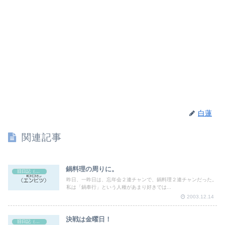
白蓮
関連記事
鍋料理の周りに。
旧日記（エンピツ）
昨日、一昨日は、忘年会２連チャンで、鍋料理２連チャンだった。
私は「鍋奉行」という人種があまり好きでは...
2003.12.14
決戦は金曜日！
旧日記（エンピツ）