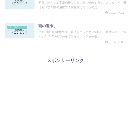
明日、朝イチで実家の母を心療内科に連れて行くことになった。母
はもうすぐ癌の治療で入院を控えているのだ...
2013.07.11
雨の週末。
旧日記（エンピツ）
この土曜日は家族でプールに行こうと思っていた。夏休みだし「泳
ぐ」がメインのプールではなく、レジャー要...
2014.08.03
スポンサーリンク