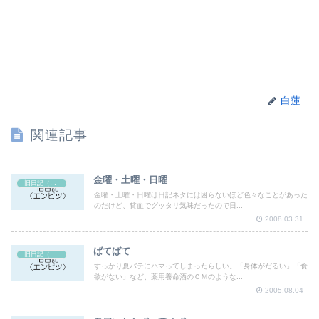
白蓮
関連記事
金曜・土曜・日曜
旧日記（エンピツ）
金曜・土曜・日曜は日記ネタには困らないほど色々なことがあった
のだけど、貧血でグッタリ気味だったので日...
2008.03.31
ばてばて
旧日記（エンピツ）
すっかり夏バテにハマってしまったらしい。「身体がだるい」「食
欲がない」など、薬用養命酒のＣＭのような...
2005.08.04