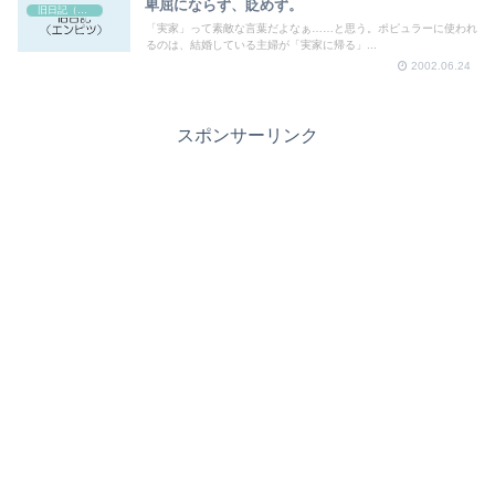
卑屈にならず、貶めず。
旧日記（エンピツ）
「実家」って素敵な言葉だよなぁ……と思う。ポピュラーに使われ
るのは、結婚している主婦が「実家に帰る」...
2002.06.24
スポンサーリンク