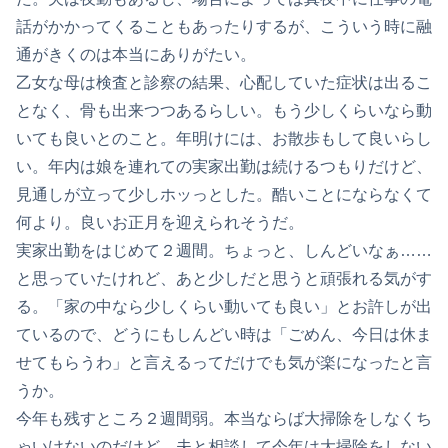
話がかかってくることもあったりするが、こういう時に融
通がきくのは本当にありがたい。
乙女な母は検査と診察の結果、心配していた症状は出るこ
となく、骨も出来つつあるらしい。もう少しくらいなら動
いても良いとのこと。年明けには、お散歩もして良いらし
い。年内は娘を連れての実家出勤は続けるつもりだけど、
見通しが立って少しホッっとした。酷いことにならなくて
何より。良いお正月を迎えられそうだ。
実家出勤をはじめて２週間。ちょっと、しんどいなぁ……
と思っていたけれど、あと少しだと思うと頑張れる気がす
る。「家の中なら少しくらい動いても良い」とお許しが出
ているので、どうにもしんどい時は「ごめん、今日は休ま
せてもらうわ」と言えるってだけでも気が楽になったと言
うか。
今年も残すところ２週間弱。本当ならば大掃除をしなくち
ゃいけないのだけど、夫と相談して今年は大掃除をしない