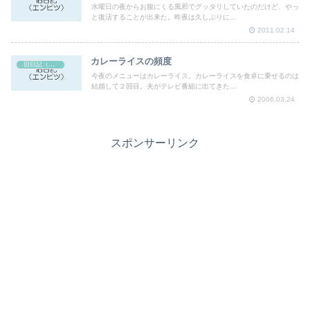
水曜日の夜からお腹にくる風邪でグッタリしていたのだけど、やっ
と復活することが出来た。昨夜は久しぶりに...
2011.02.14
カレーライスの頻度
旧日記（エンピツ）
今夜のメニューはカレーライス。カレーライスを食卓に乗せるのは
結婚して２回目。夫がテレビ番組に出てきた...
2006.03.24
スポンサーリンク