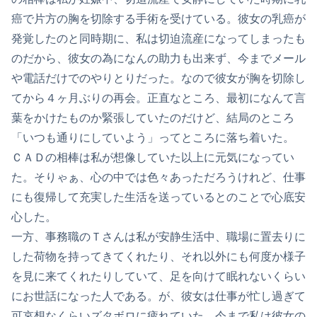
癌で片方の胸を切除する手術を受けている。彼女の乳癌が
発覚したのと同時期に、私は切迫流産になってしまったも
のだから、彼女の為になんの助力も出来ず、今までメール
や電話だけでのやりとりだった。なので彼女が胸を切除し
てから４ヶ月ぶりの再会。正直なところ、最初になんて言
葉をかけたものか緊張していたのだけど、結局のところ
「いつも通りにしていよう」ってところに落ち着いた。
ＣＡＤの相棒は私が想像していた以上に元気になってい
た。そりゃぁ、心の中では色々あっただろうけれど、仕事
にも復帰して充実した生活を送っているとのことで心底安
心した。
一方、事務職のＴさんは私が安静生活中、職場に置去りに
した荷物を持ってきてくれたり、それ以外にも何度か様子
を見に来てくれたりしていて、足を向けて眠れないくらい
にお世話になった人である。が、彼女は仕事が忙し過ぎて
可哀想なくらいズタボロに疲れていた。今まで私は彼女の