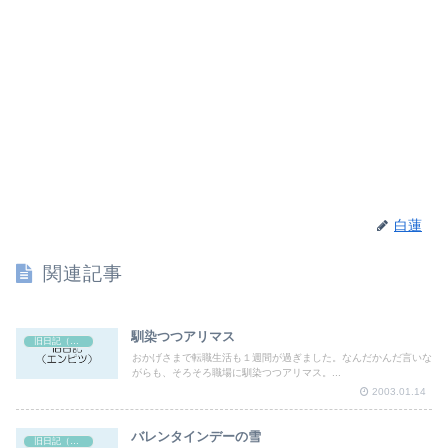
白蓮
関連記事
馴染つつアリマス
旧日記（エンピツ）
おかげさまで転職生活も１週間が過ぎました。なんだかんだ言いな
がらも、そろそろ職場に馴染つつアリマス。...
2003.01.14
バレンタインデーの雪
旧日記（エンピツ）