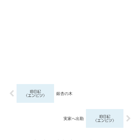
銀杏の木
実家へ出勤