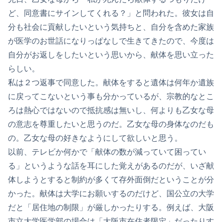
ど、同意書にサインしてくれる？」と問われた。彼女は自
分も社会に貢献したいという気持ちと、自分を含めた家族
が医学のお世話になりっぱなしで生きてきたので、今度は
自分がお返しをしたいという思いから、献体を思い立った
らしい。
私は２つ返事で同意した。献体をすると遺体は何年か遺族
に戻ってこないという事も分かっているが、宗教的なとこ
ろは熱心ではないので抵抗感は無いし、何よりも乙女な母
の意志を尊重したいと思うのだ。乙女な母の身体なのだも
の。乙女な母の好きなようにして欲しいと思う。
以前、テレビか何かで「献体の数が減っていて困ってい
る」というような話を耳にした覚えがあるのだが、いざ献
体しようとすると制約が多くて存外面倒だということが分
かった。献体は大学にお願いするのだけど、国公立の大学
だと「居住地の制限」が厳しかったりする。例えば、大阪
市立大学医学部の場合は「大阪市在住者限定」だったりす