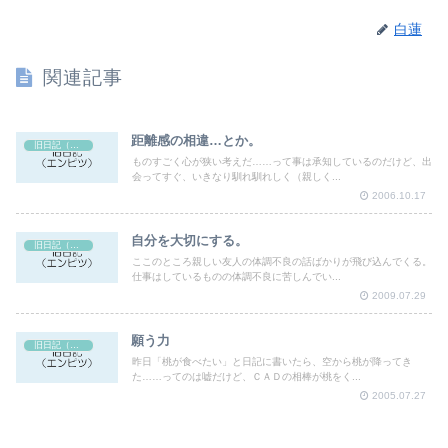
白蓮
関連記事
距離感の相違…とか。
旧日記（エンピツ）
ものすごく心が狭い考えだ……って事は承知しているのだけど、出
会ってすぐ、いきなり馴れ馴れしく（親しく...
2006.10.17
自分を大切にする。
旧日記（エンピツ）
ここのところ親しい友人の体調不良の話ばかりが飛び込んでくる。
仕事はしているものの体調不良に苦しんでい...
2009.07.29
願う力
旧日記（エンピツ）
昨日「桃が食べたい」と日記に書いたら、空から桃が降ってき
た……ってのは嘘だけど、ＣＡＤの相棒が桃をく...
2005.07.27