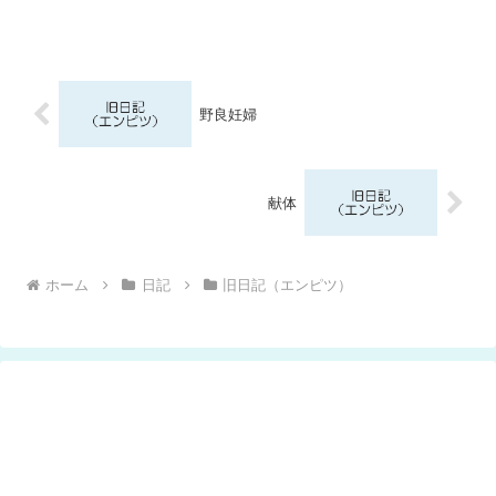
野良妊婦
献体
ホーム
日記
旧日記（エンピツ）