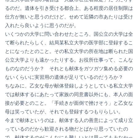
るのだ。遺体を引き受ける都合上、ある程度の居住制限は
仕方が無いと思うのだけど、せめて近隣の市あたりは受け
入れたら良いように思うのだが。
いくつかの大学に問い合わせたところ、国公立の大学は全
て断られたらしく、結局某私立大学の医学部に登録するこ
とになったとのこと。その私立大学の所在地は断られた国
公立大学よりも遠かったりする。お役所仕事って、こんな
ものなのだうか？ それとも献体をガツガツ集める必要の
ないくらいに実習用の遺体が足りているのだうろか？
ちなみに、乙女な母が献体登録しようとしている私立大学
では献体するにあたって家族の同意書以外にも、本人の面
接が必要とのこと。「手続きが面倒で挫けそう」と乙女な
母は笑っていたが、それでも登録するつもりらしい。
今まで献体というのは、献体する人の善意によって成り立
っているのだから歓迎される物だとばかり思っていたの
で、献体するのがこんなにも難しいとは思ってもみなかっ