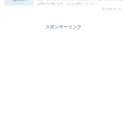
は寝るのが嫌いな子。どんなな眠たくたって...
2009.04.15
スポンサーリンク