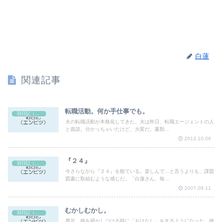
白蓮
関連記事
転職活動。何か手仕事でも。
旧日記（エンピツ）
夫の転職活動が本格化してきた。夫は昨日、転職エージェントの人
と面談。分かっちゃいたけど、大変だ。書類...
2013.10.06
『２４』
旧日記（エンピツ）
今さらながら『２４』を観ている。楽しんで…と言うよりも、課題
図書に取組むような感じだ。「白蓮さん、毎...
2007.09.11
むかしむかし。
旧日記（エンピツ）
最近、娘を寝かしつける時に「おはなし」をするようになった。娘