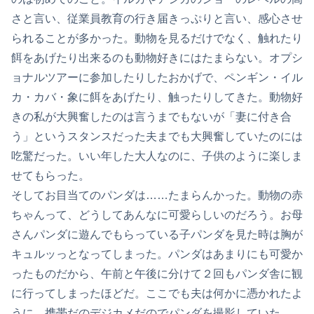
さと言い、従業員教育の行き届きっぷりと言い、感心させ
られることが多かった。動物を見るだけでなく、触れたり
餌をあげたり出来るのも動物好きにはたまらない。オプシ
ョナルツアーに参加したりしたおかげで、ペンギン・イル
カ・カバ・象に餌をあげたり、触ったりしてきた。動物好
きの私が大興奮したのは言うまでもないが「妻に付き合
う」というスタンスだった夫までも大興奮していたのには
吃驚だった。いい年した大人なのに、子供のように楽しま
せてもらった。
そしてお目当てのパンダは……たまらんかった。動物の赤
ちゃんって、どうしてあんなに可愛らしいのだろう。お母
さんパンダに遊んでもらっている子パンダを見た時は胸が
キュルッっとなってしまった。パンダはあまりにも可愛か
ったものだから、午前と午後に分けて２回もパンダ舎に観
に行ってしまったほどだ。ここでも夫は何かに憑かれたよ
うに、携帯だのデジカメだのでパンダを撮影していた。