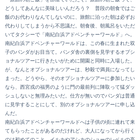
どうしてあんなに美味しいんだろう？ 普段の朝食ではご
飯のお代わりなんてしないのに、旅館に泊った朝は必ずお
代わりしてしまうから不思議だ。朝食後、朝風呂をいただ
いてタクシーで「南紀白浜アドベンチャーワールド」へ。
南紀白浜アドベンチャーワールドは、この春に生まれた双
子のパンダがお目当て。パンダ舎の裏側を見学するオプシ
ョナルツアーに行きたいがために開園と同時に入場した。
が、なんとオプショナルツアーは、秒殺で満員になってし
まった。どうやら、そのオプショナルツアーに参加したい
なら、西宮戎の福男のように門の最前列に陣取って猛ダッ
シュしないと無理みたいだ。仕方が無いのでパンダは普通
に見学することにして、別のオプショナルツアーに申し込
んだ。
南紀白浜アドベンチャーワールドへは子供の頃に連れて来
てもらったことがあるのだけれど、大人になってから行く
のは初めてのこと。イルカやアシカのショーのレベルの高