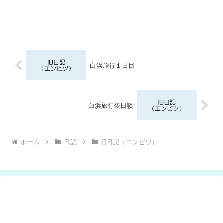
白浜旅行１日目
白浜旅行後日談
ホーム
日記
旧日記（エンピツ）