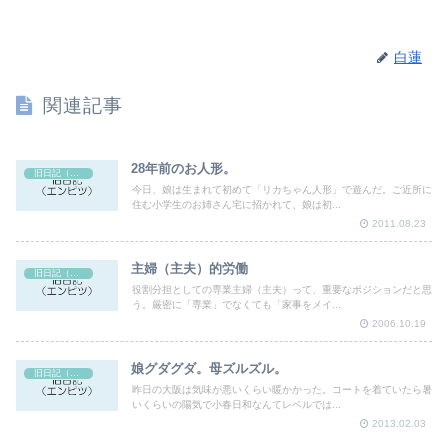
白蓮
関連記事
28年前のお人形。
旧日記（エンピツ）
今日、娘は生まれて初めて「リカちゃん人形」で遊んだ。ご近所に
住む小学生のお姉さん宅に招かれて、娘は初...
2011.08.23
主婦（主夫）的労働
旧日記（エンピツ）
役割分担としての専業主婦（主夫）って、重要なポジションだと思
う。厳密に「専業」でなくても「家事をメイ...
2006.10.19
娘グダグダ。母ズルズル。
旧日記（エンピツ）
昨日の大阪は気味が悪いくらい暖かかった。コートを着ていたら暑
いくらいの陽気で小春日和なんてレベルでは...
2013.02.03