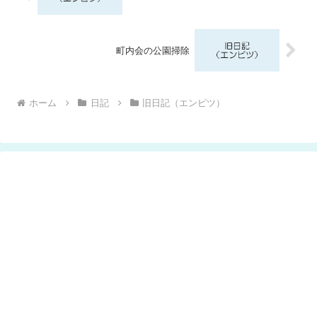
町内会の公園掃除
ホーム
日記
旧日記（エンピツ）