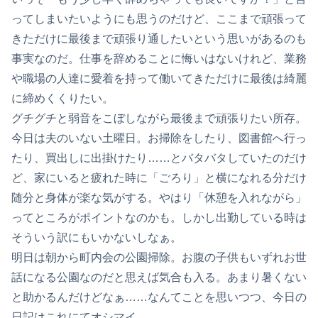
ってしまいたいようにも思うのだけど、ここまで頑張って
きただけに最後まで頑張り通したいという思いがあるのも
事実なのだ。仕事を辞めることに悔いはないけれど、業務
や職場の人達に愛着を持って働いてきただけに最後は綺麗
に締めくくりたい。
グチグチと弱音をこぼしながら最後まで頑張りたい所存。
今日は夫のいない土曜日。お掃除をしたり、図書館へ行っ
たり、買出しに出掛けたり……とバタバタしていたのだけ
ど、家にいると疲れた時に「ごろり」と横になれる分だけ
随分と身体が楽な気がする。やはり「休憩を入れながら」
ってところがポイントなのかも。しかし出勤している時は
そういう訳にもいかないしなぁ。
明日は朝から町内会の公園掃除。お腹の子供もいずれお世
話になる公園なのだと思えば気合も入る。あまり暑くない
と助かるんだけどなぁ……なんてことを思いつつ、今日の
日記はこれにてオシマイ。