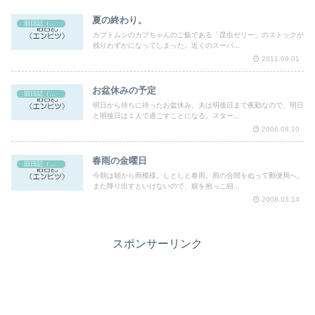
夏の終わり。
旧日記（エンピツ）
カブトムシのカブちゃんのご飯である「昆虫ゼリー」のストックが
残りわずかになってしまった。近くのスーパ...
2011.09.01
お盆休みの予定
旧日記（エンピツ）
明日から待ちに待ったお盆休み。夫は明後日まで夜勤なので、明日
と明後日は１人で過ごすことになる。スター...
2006.08.10
春雨の金曜日
旧日記（エンピツ）
今朝は朝から雨模様。しとしと春雨。雨の合間をぬって郵便局へ。
また降り出すといけないので、娘を抱っこ紐...
2008.03.14
スポンサーリンク