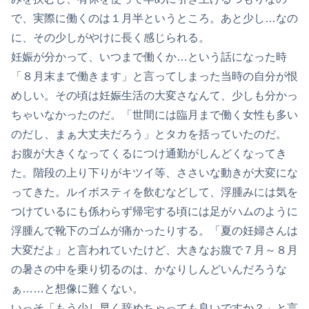
で、実際に働くのは１月半というところ。あと少し…なの
に、その少しがやけに長く感じられる。
妊娠が分かって、いつまで働くか…という話になった時
「８月末まで働きます」と言ってしまった当時の自分が恨
めしい。その頃は妊娠生活の大変さなんて、少しも分かっ
ちゃいなかったのだ。「世間には臨月まで働く女性も多い
のだし、まぁ大丈夫だろう」とタカを括っていたのだ。
お腹が大きくなってくるにつけ通勤がしんどくなってき
た。階段の上り下りがキツイ等、ささいな動きが大変にな
ってきた。ルイボスティを飲むなどして、浮腫みには気を
つけているにも係わらず帰宅する頃には足がハムのように
浮腫んで靴下のゴムが痛かったりする。「夏の妊婦さんは
大変だよ」と言われていたけど、大きなお腹で７月～８月
の暑さの中を乗り切るのは、かなりしんどいんだろうな
ぁ……と想像に難くない。
いっそ「もう少し早く辞めちゃっても良いですか？」と言