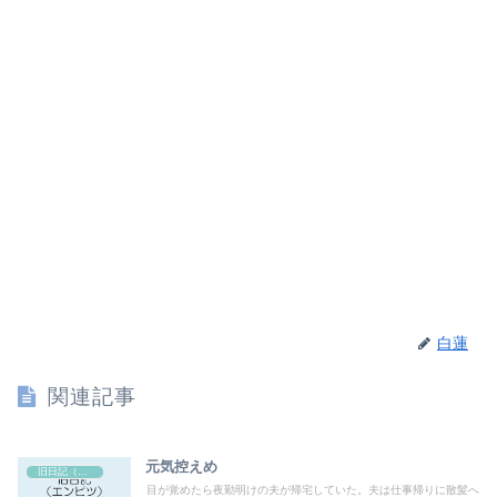
白蓮
関連記事
元気控えめ
旧日記（エンピツ）
目が覚めたら夜勤明けの夫が帰宅していた。夫は仕事帰りに散髪へ