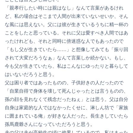
「親孝行したい時には親はなし」なんて言葉があるけれ
ど、私の場合はそこまで人間が出来ていないせいか、そん
な風には思えない。父には彼が生きているうちに精一杯の
ことをしたと思っている。それに父は愛すべき人間ではあ
ったけれども、それと同時に傍迷惑な人でもあったので
「もし父が生きていたら……」と想像してみても「振り回
されて大変だろうなぁ」なんて言葉しか続かない。もし、
今も父が生きていたら、私はこんなにゆったりと暮らして
はいないだろうと思う。
父は困り者ではあったものの、子供好きの人だったので
「自業自得で身体を壊して死んじゃったとは言うものの、
孫の顔を見れなくて残念だったねぇ」とは思う。父は自分
自身は家庭的な人ではなかったくせに、淋しん坊で「家族
に囲まれている俺」が好きな人だった。長生きしていたら
孫馬鹿爺さんになっていただろうと思う。
夫の父は夫が高校生の頃に他界しているので、私はまった