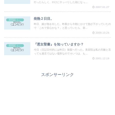
行ったらしく、やけにサッパリした頭になっ...
2007.01.27
発熱２日目。
旧日記（エンピツ）
昨日、娘が熱を出した。昨夜から今朝にかけて熱が下がっていたの
で「これで安心かな？」と思っていたら、昼...
2009.10.24
『悪女聖書』を知っていますか？
旧日記（エンピツ）
今日（日記日付的には昨日）散髪へ行った。美容院は私の天敵と言
っても過言ではない場所なのでそいつは、も...
2001.12.19
スポンサーリンク