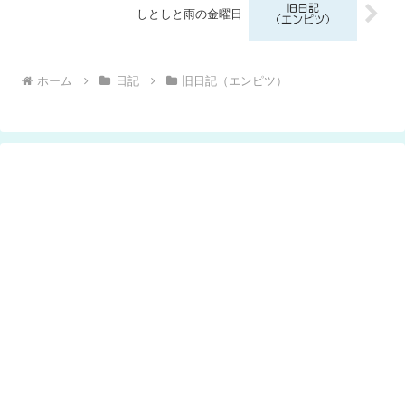
しとしと雨の金曜日
ホーム
日記
旧日記（エンピツ）