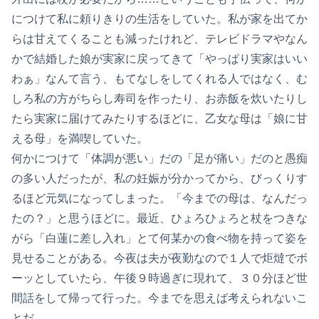
につけて私に頼りきりの生活をしていた。私が家を出てか
らは甘えてくることも減ったけれど、テレビドラマやなん
かで結婚した娘が実家に戻ってきて「やっぱり実家はいい
わぁ」なんて言う、もてなしをしてくれる人ではなく、む
しろ私の方がちらし寿司を作ったり、お赤飯を炊いたりし
たら実家に届けてみたりするほどに、乙女な母は「娘に甘
える母」を満喫していた。
何かにつけて「体調が悪い」だの「足が痛い」だのと愚痴
の多い人だったが、私の妊娠が分かってから、びっくりす
るほど元気になってしまった。「今までの母は、なんだっ
たの？」と思うほどに。最近、ひょろひょろと杖をつきな
がら「白蓮に差し入れ」とて何某かの食べ物を持って姿を
見せることがある。今夜は夫が夜勤なので１人で炬燵でボ
ーッとしていたら、午後９時過ぎに現れて、３０分ほど世
間話をして帰って行った。今までを思えば考えられないこ
とだ。