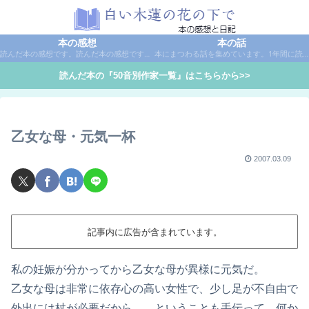
本の感想
本の話
読んだ本の感想です。読んだ本の感想です。本は作家名で50音別に分類しています。
本にまつわる話を集めています。1年間に読んだ本の総括や、本に関する話題など。
読んだ本の『50音別作家一覧』はこちらから>>
乙女な母・元気一杯
2007.03.09
記事内に広告が含まれています。
私の妊娠が分かってから乙女な母が異様に元気だ。
乙女な母は非常に依存心の高い女性で、少し足が不自由で
外出には杖が必要だから……ということも手伝って、何か