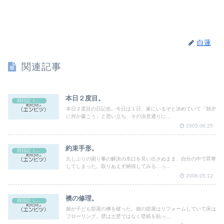
白蓮
関連記事
本日２度目。
旧日記（エンピツ）
本日２度目の日記也。今日は１日、家にいるぞと決めていて「朝夕
に何か書こう」と思い立ち、その決意通りに...
2005.06.25
約束手形。
旧日記（エンピツ）
久しぶりの困り事の解決の糸口を見い出さぬまま、自分の中で昇華
してしまった。取りあえず納得してみる…っ...
2006.05.12
襖の修理。
旧日記（エンピツ）
娘が子ども部屋の襖を破った。娘の部屋はリフォームしていて床は
フローリング。壁は土壁ではなく壁紙を貼っ...