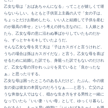
乙女な母は「おばあちゃんになる」ってことが嬉しくて堪
らないらしい。もともと子供至上主義の人で「女の子は、
ちょっとだけお勤めしたら、いい人と結婚して子供を産む
のが最高の幸せ」という考えの持ち主なのに、１人娘とき
たら、乙女な母の意に沿わぬ事ばかりしていたものだか
ら、ずっとヤキモキしていたようだ。
そんな乙女な母を見て夫は「子はカスガイと言うけれど、
うちの場合は孫はカスガイだな」と言う。乙女な母を喜ば
せるために結婚した訳でも、身籠った訳でもないのだけれ
ど、乙女な母の浮かれっぷりを見ていると「良かったな
ぁ」と思ったりする。
乙女な母は困ったところのある人だけど、たぶん、今の彼
女の姿は彼女の本質なのだろうなぁ……と思う。亡父のよ
うな奔放な人ではなく、穏かな生き方をする男性と一緒に
なっていたら「いい妻・いい母」として、ゆっくり暮らし
ただろうし、もっと早い時期に「いいおばあちゃん」を満