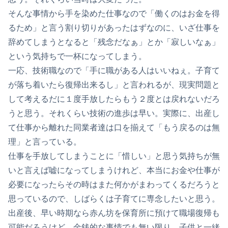
そんな事情から手を染めた仕事なので「働くのはお金を得
るため」と言う割り切りがあったはずなのに、いざ仕事を
辞めてしまうとなると「残念だなぁ」とか「寂しいなぁ」
という気持ちで一杯になってしまう。
一応、技術職なので「手に職がある人はいいねぇ。子育て
が落ち着いたら復帰出来るし」と言われるが、現実問題と
して考えるだに１度手放したらもう２度とは戻れないだろ
うと思う。それくらい技術の進歩は早い。実際に、出産し
て仕事から離れた同業者達は口を揃えて「もう戻るのは無
理」と言っている。
仕事を手放してしまうことに「惜しい」と思う気持ちが無
いと言えば嘘になってしまうけれど、本当にお金や仕事が
必要になったらその時はまた何かがまわってくるだろうと
思っているので、しばらくは子育てに専念したいと思う。
出産後、早い時期なら赤ん坊を保育所に預けて職場復帰も
可能だろうけど、金銭的な事情でも無い限り、子供と一緒