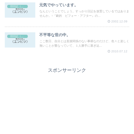
元気でやっています。
旧日記（エンピツ）
なんということでしょう。すっかり日記を放置しているではありま
せんか。↑『劇的 ビフォー・アフター』の...
2002.12.09
不平等な世の中。
旧日記（エンピツ）
ここ数日、自分とは直接関係のない事柄なのだけど、色々と楽しく
無いことが重なっていて、１人勝手に塞ぎ込...
2010.07.12
スポンサーリンク