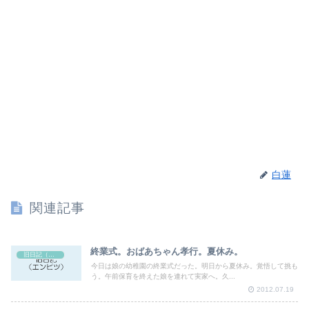
白蓮
関連記事
終業式。おばあちゃん孝行。夏休み。
旧日記（エンピツ）
今日は娘の幼稚園の終業式だった。明日から夏休み。覚悟して挑も
う。午前保育を終えた娘を連れて実家へ。久...
2012.07.19