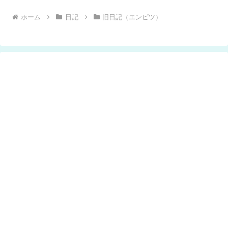
ホーム
日記
旧日記（エンピツ）