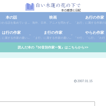
本の話
映画
あ行の作家
本にまつわる話を集めています。1年間に読んだ本の総括や、本に関する話題など。
海外、日本、アニメを問わず映画の感想（レビュー）を綴っています。
は行の作家
ま行の作家
やらわ作家
「は行」に属する作家の書いた本の感想です。さらに「は」「ひ」「ふ」「へ」「ほ」に分類していあります。お好きな作家の作品を探してみてください。
「ま行」に属する作家の書いた本の感想です。さらに「ま」「み」「む」「め」「も」に分類していあります。お好きな作家の作品を探してみてください。
読んだ本の『50音別作家一覧』はこちらから>>
2007.01.15