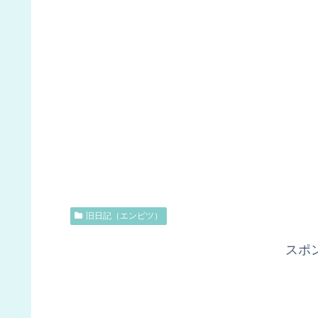
旧日記（エンピツ）
スポ