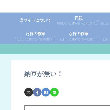
日記
当サイトについて
管理人の白蓮が日々の生活で感じた事や考えた事を綴った個人的な日記です。
た行の作家
な行の作家
「た行」に属する作家の書いた本の感想です。さらに「た」「ち」「つ」「て」「と」に分類していあります。お好きな作家の作品を探してみてください。
「な行」に属する作家の書いた本の感想です。さらに「な」「に」「ぬ」「ね」「の」に分類していあります。お好きな作家の作品を探してみてください。
納豆が無い！