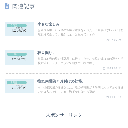
関連記事
小さな楽しみ
旧日記（エンピツ）
お昼休み中、ＣＡＤの相棒が電話をくれた。「用事はないんだけど
暇を持て余しているかなぁ～と思って」との...
2007.07.25
枝豆掘り。
旧日記（エンピツ）
昨日は地元の畑の枝豆堀りに行ってきた。枝豆の畑は娘の通う小学
校の近く。テクテク歩いて畑まで。枝豆堀り...
2013.07.21
換気扇掃除と片付けの効能。
旧日記（エンピツ）
今日は換気扇の掃除をした。娘の幼稚園が２学期に入ってから掃除
のテコ入れをしている。恥ずかしながら我が...
2011.09.15
スポンサーリンク