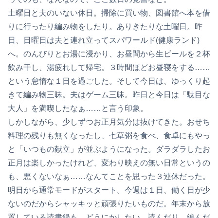
土曜日と夫のいない休日。掃除に買い物、図書館へ本を借
りに行ったり編み物をしたり。ありきたりな土曜日。昨
日、日曜日は夫と連れ立ってスパワールド(健康ランド)
へ。のんびりとお湯に浸かり、お昼間から生ビールを２杯
飲み干し、湯疲れして帰宅。３時間ほどお昼寝をする……
という怠惰な１日を過ごした。そして今日は、ゆっくり起
きて編み物三昧。夫はゲーム三昧。昨日と今日は「駄目な
大人」を満喫したなぁ……と言う印象。
しかしながら、少しずつお正月気分は抜けてきた。おせち
料理の残りも無くなったし、七草粥を食べ、食卓にもやっ
と「いつもの献立」が並ぶようになった。ダラダラしたお
正月は楽しかったけれど、変わり映えの無い日常というの
も、悪くないなぁ……なんてことを思った３連休だった。
明日から通常モードがスタート。今週は１日、働く日が少
ないのだからシャッキッと頑張りたいものだ。年末から放
置している読書録も、どうにかしたい。読んだり、編んだ