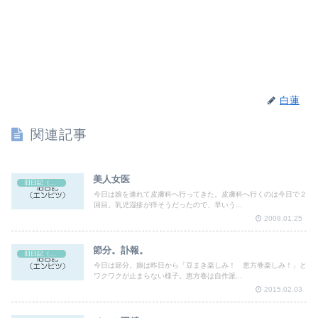
白蓮
関連記事
美人女医
旧日記（エンピツ）
今日は娘を連れて皮膚科へ行ってきた。皮膚科へ行くのは今日で２
回目。乳児湿疹が痒そうだったので、早いう...
2008.01.25
節分。訃報。
旧日記（エンピツ）
今日は節分。娘は昨日から「豆まき楽しみ！ 恵方巻楽しみ！」と
ワクワクが止まらない様子。恵方巻は自作派...
2015.02.03