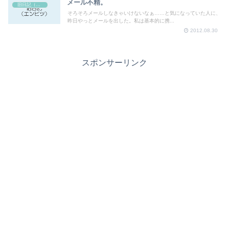
メール不精。
旧日記（エンピツ）
そろそろメールしなきゃいけないなぁ……と気になっていた人に、
昨日やっとメールを出した。私は基本的に携...
2012.08.30
スポンサーリンク