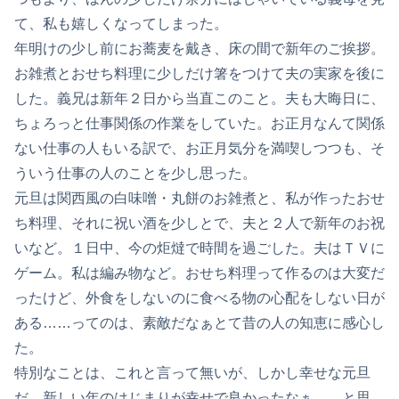
て、私も嬉しくなってしまった。
年明けの少し前にお蕎麦を戴き、床の間で新年のご挨拶。
お雑煮とおせち料理に少しだけ箸をつけて夫の実家を後に
した。義兄は新年２日から当直このこと。夫も大晦日に、
ちょろっと仕事関係の作業をしていた。お正月なんて関係
ない仕事の人もいる訳で、お正月気分を満喫しつつも、そ
ういう仕事の人のことを少し思った。
元旦は関西風の白味噌・丸餅のお雑煮と、私が作ったおせ
ち料理、それに祝い酒を少しとで、夫と２人で新年のお祝
いなど。１日中、今の炬燵で時間を過ごした。夫はＴＶに
ゲーム。私は編み物など。おせち料理って作るのは大変だ
ったけど、外食をしないのに食べる物の心配をしない日が
ある……ってのは、素敵だなぁとて昔の人の知恵に感心し
た。
特別なことは、これと言って無いが、しかし幸せな元旦
だ。新しい年のはじまりが幸せで良かったなぁ……と思