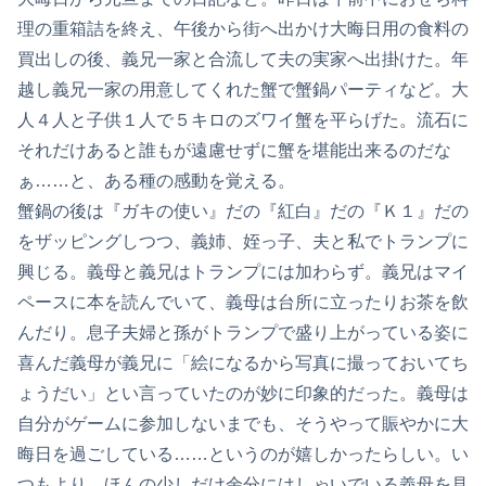
理の重箱詰を終え、午後から街へ出かけ大晦日用の食料の
買出しの後、義兄一家と合流して夫の実家へ出掛けた。年
越し義兄一家の用意してくれた蟹で蟹鍋パーティなど。大
人４人と子供１人で５キロのズワイ蟹を平らげた。流石に
それだけあると誰もが遠慮せずに蟹を堪能出来るのだな
ぁ……と、ある種の感動を覚える。
蟹鍋の後は『ガキの使い』だの『紅白』だの『Ｋ１』だの
をザッピングしつつ、義姉、姪っ子、夫と私でトランプに
興じる。義母と義兄はトランプには加わらず。義兄はマイ
ペースに本を読んでいて、義母は台所に立ったりお茶を飲
んだり。息子夫婦と孫がトランプで盛り上がっている姿に
喜んだ義母が義兄に「絵になるから写真に撮っておいてち
ょうだい」とい言っていたのが妙に印象的だった。義母は
自分がゲームに参加しないまでも、そうやって賑やかに大
晦日を過ごしている……というのが嬉しかったらしい。い
つもより、ほんの少しだけ余分にはしゃいでいる義母を見