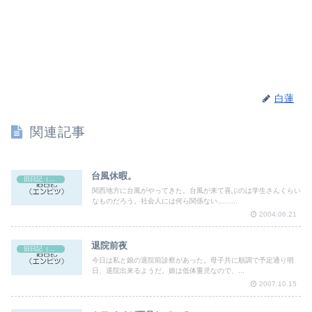
白蓮
関連記事
台風休暇。
旧日記（エンピツ）
関西地方に台風がやってきた。台風が来て喜ぶのは学生さんくらい
なものだろう。社会人には何ら関係ない……...
2004.06.21
退院前夜
旧日記（エンピツ）
今日は私と娘の退院前診察があった。母子共に順調で予定通り明
日、退院出来るようだ。娘は低体重児なので、...
2007.10.15