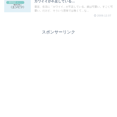
カワイイが不足している…
旧日記（エンピツ）
最近、生活に「カワイイ」が不足している。娘は可愛い。すごく可
愛い。だけど、そういう意味では無くて…な...
2009.12.07
スポンサーリンク