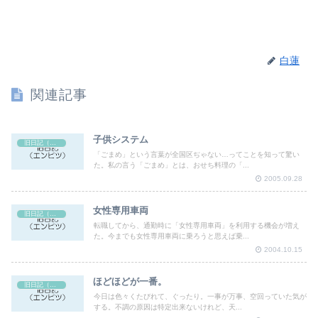
白蓮
関連記事
子供システム
旧日記（エンピツ）
「ごまめ」という言葉が全国区ぢゃない…ってことを知って驚い
た。私の言う「ごまめ」とは、おせち料理の「...
2005.09.28
女性専用車両
旧日記（エンピツ）
転職してから、通勤時に「女性専用車両」を利用する機会が増え
た。今までも女性専用車両に乗ろうと思えば乗...
2004.10.15
ほどほどが一番。
旧日記（エンピツ）
今日は色々くたびれて、ぐったり。一事が万事、空回っていた気が
する。不調の原因は特定出来ないけれど、天...