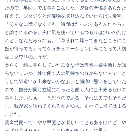
たので、早回しで用事をこなした。夕食の準備をあらかた
終えて、ジタジタと洗濯物を取り込んでいたらば夫帰宅。
「そんなに慌てなくても、時間はたっぷりあるんだから」
と諭されるの巻。夫に気を使っているつもりは無いのだけ
れど、なんだろうなぁ。「草臥れて帰ってきたところにご
飯が待ってる」ってシュチュエーションは私にとって大切
なコダワリのようだ。
長らく一緒に暮らしていた乙女な母は専業主婦生活しか知
らないせいか、外で働く人の気持ちの分からない人で「ど
うして気遣いが出来ないかなぁ」と歯痒い思いをしていた
ので、自分が同じ立場になったら働く人には出来るだけの
事をしたいなぁ……と思うのである。それは夫でもそうだ
し、我が家を訪ねてくれる友人知人、すべてに当てはまる
ことだ。
賃金労働って、やり甲斐とか楽しいこともあるけれど、や
っぱり草臥れるし、しんどい事が多いように思う。