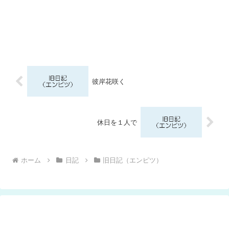
彼岸花咲く
休日を１人で
ホーム
日記
旧日記（エンピツ）