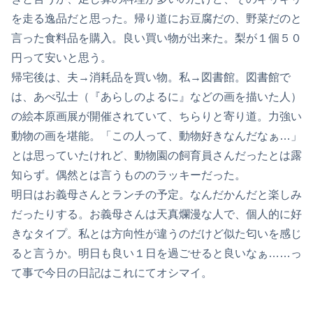
を走る逸品だと思った。帰り道にお豆腐だの、野菜だのと
言った食料品を購入。良い買い物が出来た。梨が１個５０
円って安いと思う。
帰宅後は、夫→消耗品を買い物。私→図書館。図書館で
は、あべ弘士（『あらしのよるに』などの画を描いた人）
の絵本原画展が開催されていて、ちらりと寄り道。力強い
動物の画を堪能。「この人って、動物好きなんだなぁ…」
とは思っていたけれど、動物園の飼育員さんだったとは露
知らず。偶然とは言うもののラッキーだった。
明日はお義母さんとランチの予定。なんだかんだと楽しみ
だったりする。お義母さんは天真爛漫な人で、個人的に好
きなタイプ。私とは方向性が違うのだけど似た匂いを感じ
ると言うか。明日も良い１日を過ごせると良いなぁ……っ
て事で今日の日記はこれにてオシマイ。