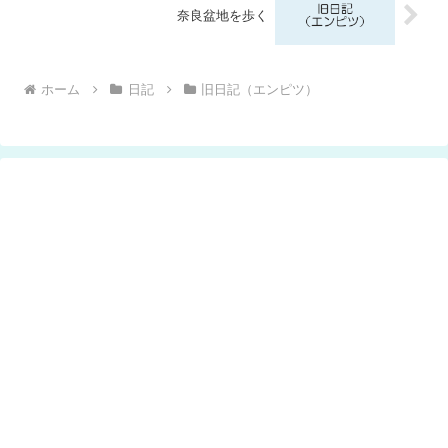
奈良盆地を歩く
ホーム
日記
旧日記（エンピツ）