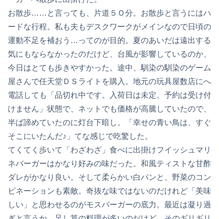
お散歩……と言っても、片道５Ｏ分。お散歩と言うにはハ
ードな行程。私も夫もデスクワークがメインなので日頃の
運動不足を補おう…ってのが目的。夏のあいだは遠出する
気にもならなかったのだけど、台風が影響しているのか、
今日はとても歩きやすかった。途中、馴染の馴染のゲーム
屋さんで任天堂ＤＳライトを購入。地元の玩具屋数店にへ
電話しても「品切れ中です。入荷日は未定。予約は受け付
けません」状態で、ネットでも価格が高騰していたので、
半ば諦めていたのに灯台下暗し。「幸せの青い鳥は、すぐ
そこにいたんだ♪」てな感じで吃驚した。
てくてく歩いて「わざわざ」食べに出掛けフイッシュマリ
ネバーガーはかなり好みの味だった。和風ティストな甘酢
ダレがかなり良い。そして柔らかい白パンと、野菜のコン
ビネーションも素敵。奇抜な味ではないのだけれど「美味
しい」と思わせるのがモスバーガーの底力。最近は凝り過
ぎと言うか、足し算の料理が多いのだけど、そのギリギリ