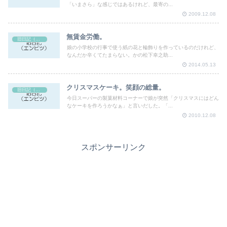
「いまさら」な感じではあるけれど、最寄の...
2009.12.08
無賃金労働。
旧日記（エンピツ）
娘の小学校の行事で使う紙の花と輪飾りを作っているのだけれど、
なんだか辛くてたまらない。かの松下幸之助...
2014.05.13
クリスマスケーキ。笑顔の総量。
旧日記（エンピツ）
今日スーパーの製菓材料コーナーで娘が突然「クリスマスにはどん
なケーキを作ろうかなぁ」と言いだした。「...
2010.12.08
スポンサーリンク