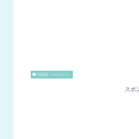
旧日記（エンピツ）
スポ