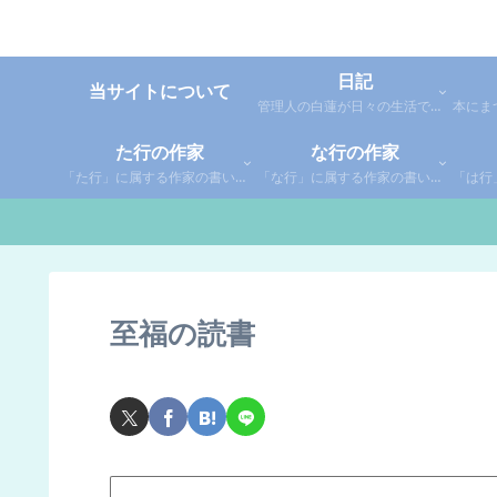
日記
当サイトについて
管理人の白蓮が日々の生活で感じた事や考えた事を綴った個人的な日記です。
た行の作家
な行の作家
「た行」に属する作家の書いた本の感想です。さらに「た」「ち」「つ」「て」「と」に分類していあります。お好きな作家の作品を探してみてください。
「な行」に属する作家の書いた本の感想です。さらに「な」「に」「ぬ」「ね」「の」に分類していあります。お好きな作家の作品を探してみてください。
至福の読書