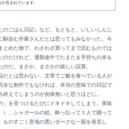
告が含まれています。
じのごはん日記』など。もともと、いしいしんじ
に馴染む作家さんだとは思ってもみなかった。今
まとめた物で、わざわざ買ってまで読むものでは
たのだけれど、通勤途中でたまたま手持ちの本を
たのだ。まさか、まさかの嬉しい誤算。
品だとは思わない。文章でご飯を食べている人が
完全な創作でもなければ、本当の意味での日記で
み終えてしまうのが勿体無いと思うほどに。
の」を見つけるたびにドキドキしてしまう。美味
』）、シャガールの絵。酔っ払って１人で踊って
、ものすごく意地の悪いダークな一面を発見し