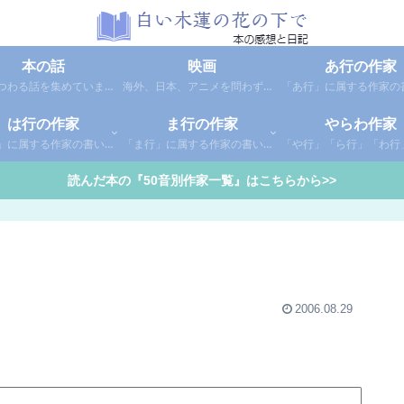
本の話
映画
あ行の作家
本にまつわる話を集めています。1年間に読んだ本の総括や、本に関する話題など。
海外、日本、アニメを問わず映画の感想（レビュー）を綴っています。
は行の作家
ま行の作家
やらわ作家
「は行」に属する作家の書いた本の感想です。さらに「は」「ひ」「ふ」「へ」「ほ」に分類していあります。お好きな作家の作品を探してみてください。
「ま行」に属する作家の書いた本の感想です。さらに「ま」「み」「む」「め」「も」に分類していあります。お好きな作家の作品を探してみてください。
読んだ本の『50音別作家一覧』はこちらから>>
2006.08.29