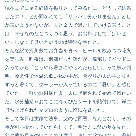
現在までに至る経緯を振り返ってみるだに「どうして結婚
したの？」とか聞かれても「サッパリ分かりません」とし
か言いようがないが、夫と２人で過ごしていける言うこと
は、幸せなのだとつくづく思う。お出掛けして「ばいば
い」しなくて良いというのは特別な事だと。
そんな訳で河川敷でお弁当を食べ、ビールを飲みつつ花火
を楽しみ、昨夜はご機嫌だった訳だが、帰宅してベッドに
入ってから「どうやら暑さにやられたらしい」って事が判
明。冷え性で体温の低い私の手が、暑がりの夫の手よりも
ずっと暑くて、クーラーが入っているのに「暑い」と感じ
ていた。「軽い熱射病だよ」夫に指摘されて始めて気付い
た。水分補給＆おでこに冷えぴたシートを貼付けて、岸に
打ち上げられたマグロのように惰眠を貪った。
そして本日は実家で法事。父の七回忌。なんとなく、その
事が引っ掛かっていたらしくて、明け方に父の夢を見た。
父の夢を見るのはこれで２度目。晩年の父ではなく、溌剌