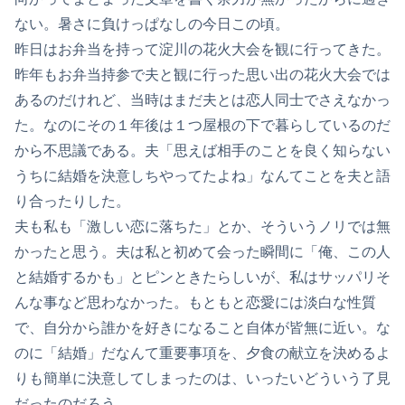
ない。暑さに負けっぱなしの今日この頃。
昨日はお弁当を持って淀川の花火大会を観に行ってきた。
昨年もお弁当持参で夫と観に行った思い出の花火大会では
あるのだけれど、当時はまだ夫とは恋人同士でさえなかっ
た。なのにその１年後は１つ屋根の下で暮らしているのだ
から不思議である。夫「思えば相手のことを良く知らない
うちに結婚を決意しちやってたよね」なんてことを夫と語
り合ったりした。
夫も私も「激しい恋に落ちた」とか、そういうノリでは無
かったと思う。夫は私と初めて会った瞬間に「俺、この人
と結婚するかも」とピンときたらしいが、私はサッパリそ
んな事など思わなかった。もともと恋愛には淡白な性質
で、自分から誰かを好きになること自体が皆無に近い。な
のに「結婚」だなんて重要事項を、夕食の献立を決めるよ
りも簡単に決意してしまったのは、いったいどういう了見
だったのだろう。