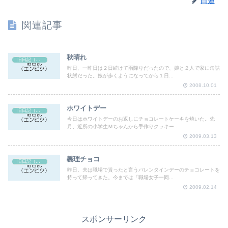
白蓮
関連記事
秋晴れ
旧日記（エンピツ）
昨日、一昨日は２日続けて雨降りだったので、娘と２人で家に缶詰
状態だった。娘が歩くようになってから１日...
2008.10.01
ホワイトデー
旧日記（エンピツ）
今日はホワイトデーのお返しにチョコレートケーキを焼いた。先
月、近所の小学生Ｍちゃんから手作りクッキー...
2009.03.13
義理チョコ
旧日記（エンピツ）
昨日、夫は職場で貰ったと言うバレンタインデーのチョコレートを
持って帰ってきた。今までは「職場女子一同...
2009.02.14
スポンサーリンク