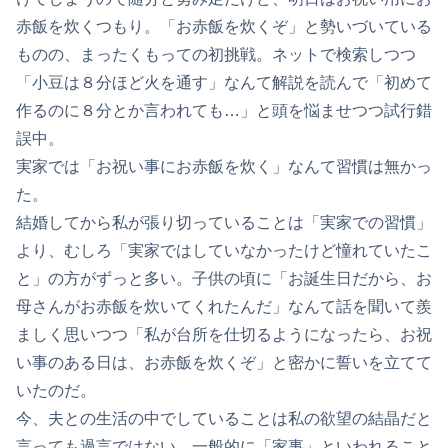
赤飯を炊くつもり。「お赤飯を炊くぞ」と勢いづいている
ものの、まったくもっての初挑戦。ネットで検索しつつ
「小豆は８分ほど火を通す」なんて解説を読んで「初めて
作るのに８分とか言われても…」と頭を悩ませつつ試行錯
誤中。
実家では「お祝い事にお赤飯を炊く」なんて習慣は無かっ
た。
結婚してから私が張り切っていることは「実家での習慣」
より、むしろ「実家ではしていなかったけど憧れていたこ
と」の方がずっと多い。子供の頃に「お誕生日だから、お
母さんがお赤飯を炊いてくれたんだ」なんて話を聞いて羨
ましく思いつつ「私が台所を仕切るようになったら、お祝
い事のある日は、お赤飯を炊くぞ」と密かに誓いを立てて
いたのだ。
今、夫との生活の中でしていることは私の欲望の結晶だと
言っても過言ではない。一般的に「家事」といわれること