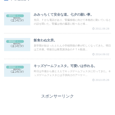
みみっちくて安全な道。七夕の願い事。
旧日記（エンピツ）
先日、Ｆから電話があり、腎臓移植に向けて本格的に動いていると
の話を聞いた。腎臓は他の臓器に較べると移...
2011.06.28
飯食わぬ女房。
旧日記（エンピツ）
新学期が始まったとたん小学校関係の事が忙しくなってきた。明日
は工作展。明後日は教育講演会のＰＴＡ動員...
2014.09.02
キッズゲームフェスタ。可愛いは作れる。
旧日記（エンピツ）
昨日は午後から娘と２人でキッズゲームフェスタに行ってきた。キ
ッズゲームフェスタとは子供向けのアーケー...
2013.05.26
スポンサーリンク