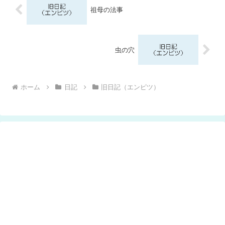
祖母の法事
虫の穴
ホーム
日記
旧日記（エンピツ）