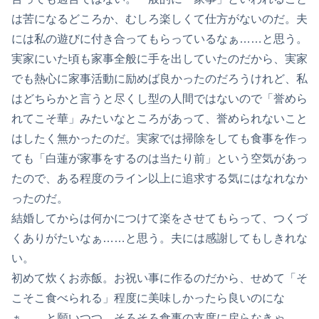
は苦になるどころか、むしろ楽しくて仕方がないのだ。夫
には私の遊びに付き合ってもらっているなぁ……と思う。
実家にいた頃も家事全般に手を出していたのだから、実家
でも熱心に家事活動に励めば良かったのだろうけれど、私
はどちらかと言うと尽くし型の人間ではないので「誉めら
れてこそ華」みたいなところがあって、誉められないこと
はしたく無かったのだ。実家では掃除をしても食事を作っ
ても「白蓮が家事をするのは当たり前」という空気があっ
たので、ある程度のライン以上に追求する気にはなれなか
ったのだ。
結婚してからは何かにつけて楽をさせてもらって、つくづ
くありがたいなぁ……と思う。夫には感謝してもしきれな
い。
初めて炊くお赤飯。お祝い事に作るのだから、せめて「そ
こそこ食べられる」程度に美味しかったら良いのにな
ぁ……と願いつつ、そろそろ食事の支度に戻らなきゃ……