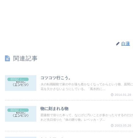
白蓮
関連記事
コツコツ行こう。
旧日記（エンピツ）
夫の転職騒動で家の中が落ち着かなくなってからという物、居間に
花を欠かさないようにしている。「風水的に...
2014.01.28
物に刻まれる物
旧日記（エンピツ）
図書館で借りた本って、なにげに汚いことが多かったりするのだけ
れど先日借りた『体の贈り物』レベッカ・ブ...
2003.05.26