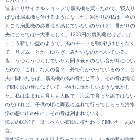
週末にリサイクルショップで扇風機を買ったので、寝入り
ばなは扇風機を付けるようになった。寒がりの私は、今の
ところ扇風機の必要性を感じていないのだけど、暑がりの
夫にとっては一大事らしく。1200円の扇風機だけど、け
っこう新しい型のようで、風のモードも強弱だけじゃなく
て「リズム」とか「ゆらぎ」みたいなのがついている。
夜、うつらうつらしていたら聞き覚えのない音が耳につい
たので「これ、なんの音？ 外で何かやっているの？」と
夫に聞いたらば、扇風機の風の音だと言う。その音は海辺
で聞く波の音に似ていて、やけに懐かしいような気がし
た。私は生まれも育ちも大阪で、海辺で育った訳ではない
のだけれど、子供の頃に両親に連れて行ってもらった海水
浴の想い出の中に、その音は刻まれている。
海辺の民宿で、薄っぺらい布団に横たわって聞いた、あの
音。
海水浴なんて１０年以上行っていないし、いまの私が海水