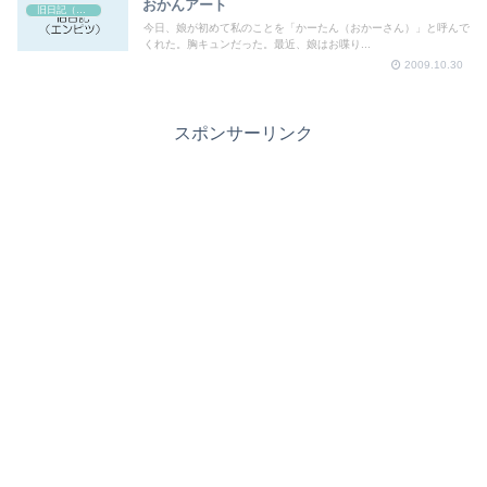
おかんアート
旧日記（エンピツ）
今日、娘が初めて私のことを「かーたん（おかーさん）」と呼んで
くれた。胸キュンだった。最近、娘はお喋り...
2009.10.30
スポンサーリンク