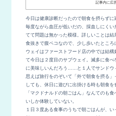
記事内に広
今日は健康診断だったので朝食を摂らずに
毎度ながら血圧が低いだの、採血しにくい
てて問題は無かった模様。詳しいことは結
食抜きで腹ペコなので、少し歩いたところ
ウェイはファーストフード店の中では結構
て今日は２度目のサブウェイ。滅多に食べ
に美味しいんだろう……と１人でサンドウ
思えば旅行をのぞいて「外で朝食を摂る」
しても、休日に遊びに出掛ける時も朝食を
「マクドナルドの朝ごはん」なんてのも食
いしか体験していない。
１日３度ある食事のうちで朝ごはんが、い