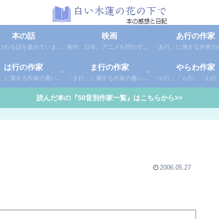
本の話
映画
あ行の作家
本にまつわる話を集めています。1年間に読んだ本の総括や、本に関する話題など。
海外、日本、アニメを問わず映画の感想（レビュー）を綴っています。
は行の作家
ま行の作家
やらわ作家
「は行」に属する作家の書いた本の感想です。さらに「は」「ひ」「ふ」「へ」「ほ」に分類していあります。お好きな作家の作品を探してみてください。
「ま行」に属する作家の書いた本の感想です。さらに「ま」「み」「む」「め」「も」に分類していあります。お好きな作家の作品を探してみてください。
読んだ本の『50音別作家一覧』はこちらから>>
2006.05.27