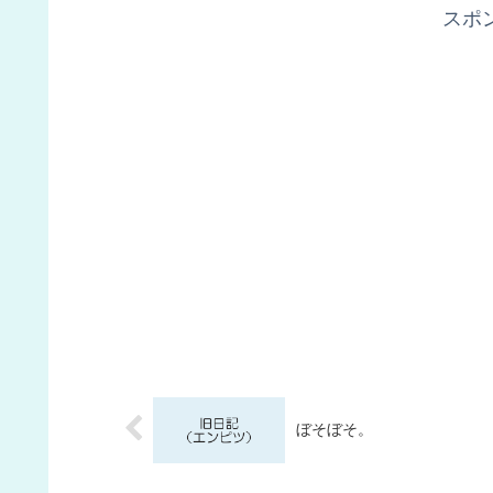
スポ
ぼそぼそ。