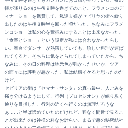
午後８時を過ぎてもガンガンにお日様が昇っている。夜の
帳が降りるのは午後９時を過ぎてのこと。フラメンコのデ
ィナーショーを鑑賞して、私達夫婦がセビリヤの街へ繰り
出したのは午後８時半を回った頃だった。ちなみにフラメ
ンコショーは私の心を鷲掴みにすることは出来なかった。
「食事とショー」という設定が私には合わなかったらし
い。舞台でダンサーが熱演していても、珍しい料理が運ば
れてくると、そちらに気をとられてしまっていたから。ち
なみに、その日の料理は地元色が強かったせいか、ツアー
の面々には評判が悪かった。私は結構イケると思ったのだ
けど。
セビリアの街は『セマナ・サンタ』の真っ最中。人ごみを
掻き分けるようにして、行列（プロセシオン）が練り歩く
通りを目指した。行列の近くへ行くのは無理だろうな
ぁ……と半ば諦めていたのだけれど、難なく間近で見るこ
とが出来たのは神様の粋なお計らい。まるで悪の秘密結社