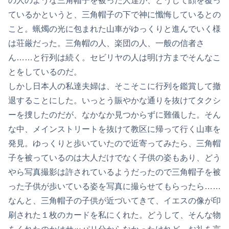
の人のような三角帽子を被った人達が、どうして顔を覆っ
ているかというと、三角帽子の下で神に懺悔しているとの
こと。蝋燭の光に包まれた山車がゆっくりと進んでいく様
は荘厳だった。三角帽の人、楽団の人、一般の信者さ
ん……と行列は続く。セビリヤの人は明け方までそんなこ
とをしているのだ。
しかし日本人の私達夫婦は、そこそこに行列を鑑賞して撤
退することにした。いっとう賑やかな通りを抜けてタクシ
ーを捜したのだが、なかなか見つからずに難儀した。そん
な中、メインストリートを抜けて教区に帰って行く山車を
発見。ゆっくりと歩いていたので近寄ってみたら、三角帽
子を被っているのは大人だけでなく子供の姿もあり、どう
やら写真撮影は許されているようだったので三角帽子を被
った子供が歩いている姿を写真に撮らせてもらったら……
なんと、三角帽子の子供が近づいてきて、イエスの像が印
刷された１枚のカードを私にくれた。どうして、そんな物