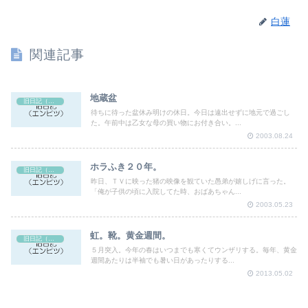
白蓮
関連記事
地蔵盆
旧日記（エンピツ）
待ちに待った盆休み明けの休日。今日は遠出せずに地元で過ごし
た。午前中は乙女な母の買い物にお付き合い。...
2003.08.24
ホラふき２０年。
旧日記（エンピツ）
昨日、ＴＶに映った猪の映像を観ていた愚弟が嬉しげに言った。
「俺が子供の頃に入院してた時、おばあちゃん...
2003.05.23
虹。靴。黄金週間。
旧日記（エンピツ）
５月突入。今年の春はいつまでも寒くてウンザリする。毎年、黄金
週間あたりは半袖でも暑い日があったりする...
2013.05.02