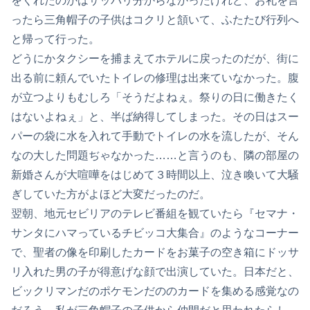
をくれたのかはサッパリ分からなかったけれど、お礼を言
ったら三角帽子の子供はコクリと頷いて、ふたたび行列へ
と帰って行った。
どうにかタクシーを捕まえてホテルに戻ったのだが、街に
出る前に頼んでいたトイレの修理は出来ていなかった。腹
が立つよりもむしろ「そうだよねぇ。祭りの日に働きたく
はないよねぇ」と、半ば納得してしまった。その日はスー
パーの袋に水を入れて手動でトイレの水を流したが、そん
なの大した問題ぢゃなかった……と言うのも、隣の部屋の
新婚さんが大喧嘩をはじめて３時間以上、泣き喚いて大騒
ぎしていた方がよほど大変だったのだ。
翌朝、地元セビリアのテレビ番組を観ていたら『セマナ・
サンタにハマっているチビッコ大集合』のようなコーナー
で、聖者の像を印刷したカードをお菓子の空き箱にドッサ
リ入れた男の子が得意げな顔で出演していた。日本だと、
ビックリマンだのポケモンだののカードを集める感覚なの