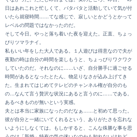
日はあれこれと忙しくて、バタバタと活動していて気が付
いたら就寝時間……てな感じで、寂しいとかどうとかって
レベルの問題ではなかったのだ。
そして今日。やっと落ち着いた夜を迎えた。正直、ちょっ
ぴりツマラナイ。
私もいい年をした大人である。１人遊びは得意なので夫が
夜勤の時は自分の時間を楽しもうと、ちょっぴりワクワク
していたのだ。それなのに……いざ、自分勝手に過ごせる
時間があるとなったとたん、物足りなさが込み上げてき
た。生まれてはじめてテレビのチャンネル権が自分のも
の…なんて言う贅沢な状況にあると言うのに……である。
あるべきものが無いという実感。
夫とは本当に家族になったのだなぁ……と初めて思った。
彼が自分と一緒にいてくれるという、ありがたさを忘れな
いようにしなくては。もしかすると、こんな殊勝な事を思
うのは「新婚」特有の気の迷いなのかも知れないけれど、