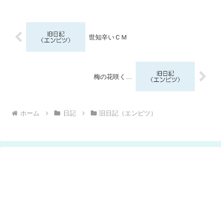
世知辛いＣＭ
梅の花咲く…
ホーム
日記
旧日記（エンピツ）