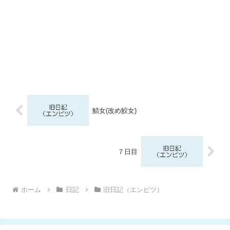
鯖女(改め鮫女)
７日目
ホーム
日記
旧日記（エンピツ）