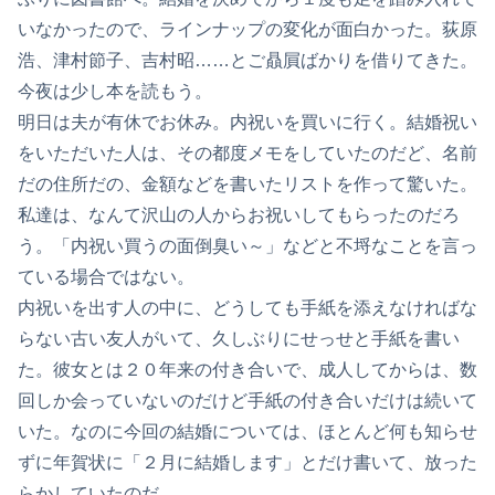
いなかったので、ラインナップの変化が面白かった。荻原
浩、津村節子、吉村昭……とご贔屓ばかりを借りてきた。
今夜は少し本を読もう。
明日は夫が有休でお休み。内祝いを買いに行く。結婚祝い
をいただいた人は、その都度メモをしていたのだど、名前
だの住所だの、金額などを書いたリストを作って驚いた。
私達は、なんて沢山の人からお祝いしてもらったのだろ
う。「内祝い買うの面倒臭い～」などと不埒なことを言っ
ている場合ではない。
内祝いを出す人の中に、どうしても手紙を添えなければな
らない古い友人がいて、久しぶりにせっせと手紙を書い
た。彼女とは２０年来の付き合いで、成人してからは、数
回しか会っていないのだけど手紙の付き合いだけは続いて
いた。なのに今回の結婚については、ほとんど何も知らせ
ずに年賀状に「２月に結婚します」とだけ書いて、放った
らかしていたのだ。