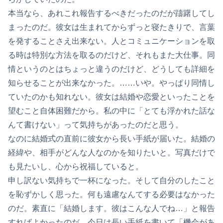
本当なら、あれこれ報告するべきだったのだが躊躇してし
まったのだ。彼女は生まれてからずっと寝たきりで、言葉
を発することさえ出来ない。人とコミュニケーションを取
る時は特別な方法を取るのだけど、それもまた大仕事。同
情というのとはちょっと違うのだけど、どうしても詳細を
知らせることが出来なかった。……いや。やっぱり同情し
ていたのかも知れない。彼女は結婚や恋愛といったことを
望むこと自体困難だから。私の中に「とても浮かれた話な
んて書けない」って気持ちがあったのだと思う。
なのに結婚式の直前に彼女から長い手紙が届いた。結婚の
経緯や、相手がどんな人なのかを知りたいと。写真だけで
も見たいし、心から祝福していると。
申し訳ない気持ちで一杯になった。そして自分のしたこと
を恥ずかしく思った。何も遠慮なんてする必要はなかった
のだ。素直に「結婚します。彼はこんな人でね…」と報告
すればよかったのだ。今日は長い手紙を書いて「機会があ