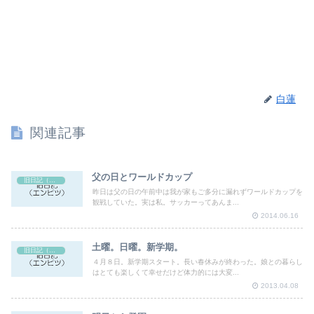
白蓮
関連記事
父の日とワールドカップ
旧日記（エンピツ）
昨日は父の日の午前中は我が家もご多分に漏れずワールドカップを
観戦していた。実は私。サッカーってあんま...
2014.06.16
土曜。日曜。新学期。
旧日記（エンピツ）
４月８日。新学期スタート。長い春休みが終わった。娘との暮らし
はとても楽しくて幸せだけど体力的には大変...
2013.04.08