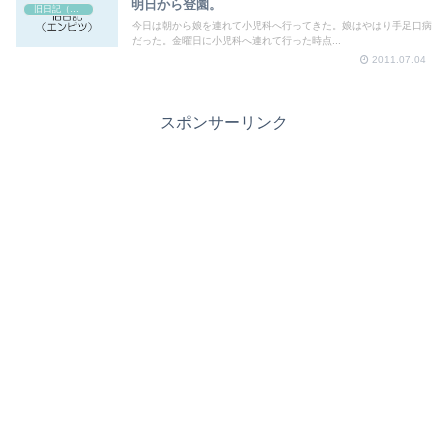
明日から登園。
旧日記（エンピツ）
今日は朝から娘を連れて小児科へ行ってきた。娘はやはり手足口病
だった。金曜日に小児科へ連れて行った時点...
2011.07.04
スポンサーリンク