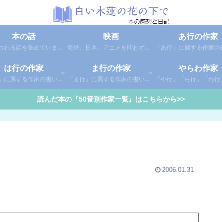
本の話
映画
あ行の作家
本にまつわる話を集めています。1年間に読んだ本の総括や、本に関する話題など。
海外、日本、アニメを問わず映画の感想（レビュー）を綴っています。
は行の作家
ま行の作家
やらわ作家
「は行」に属する作家の書いた本の感想です。さらに「は」「ひ」「ふ」「へ」「ほ」に分類していあります。お好きな作家の作品を探してみてください。
「ま行」に属する作家の書いた本の感想です。さらに「ま」「み」「む」「め」「も」に分類していあります。お好きな作家の作品を探してみてください。
読んだ本の『50音別作家一覧』はこちらから>>
2006.01.31