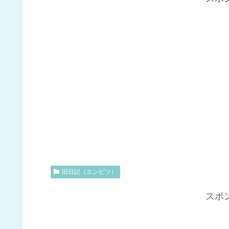
旧日記（エンピツ）
スポ