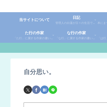
日記
当サイトについて
管理人の白蓮が日々の生活で感じた事や考えた事を綴った個人的な日記です。
た行の作家
な行の作家
「た行」に属する作家の書いた本の感想です。さらに「た」「ち」「つ」「て」「と」に分類していあります。お好きな作家の作品を探してみてください。
「な行」に属する作家の書いた本の感想です。さらに「な」「に」「ぬ」「ね」「の」に分類していあります。お好きな作家の作品を探してみてください。
自分思い。