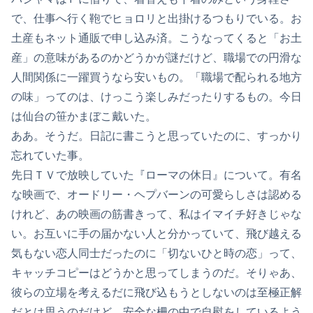
で、仕事へ行く鞄でヒョロリと出掛けるつもりでいる。お
土産もネット通販で申し込み済。こうなってくると「お土
産」の意味があるのかどうかが謎だけど、職場での円滑な
人間関係に一躍買うなら安いもの。「職場で配られる地方
の味」ってのは、けっこう楽しみだったりするもの。今日
は仙台の笹かまぼこ戴いた。
ああ。そうだ。日記に書こうと思っていたのに、すっかり
忘れていた事。
先日ＴＶで放映していた『ローマの休日』について。有名
な映画で、オードリー・ヘプバーンの可愛らしさは認める
けれど、あの映画の筋書きって、私はイマイチ好きじゃな
い。お互いに手の届かない人と分かっていて、飛び越える
気もない恋人同士だったのに「切ないひと時の恋」って、
キャッチコピーはどうかと思ってしまうのだ。そりゃあ、
彼らの立場を考えるだに飛び込もうとしないのは至極正解
だとは思うのだけど。安全な柵の中で自慰をしているよう