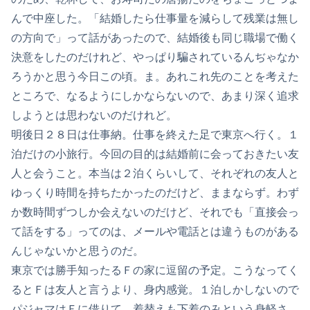
んで中座した。「結婚したら仕事量を減らして残業は無し
の方向で」って話があったので、結婚後も同じ職場で働く
決意をしたのだけれど、やっぱり騙されているんぢゃなか
ろうかと思う今日この頃。ま。あれこれ先のことを考えた
ところで、なるようにしかならないので、あまり深く追求
しようとは思わないのだけれど。
明後日２８日は仕事納。仕事を終えた足で東京へ行く。１
泊だけの小旅行。今回の目的は結婚前に会っておきたい友
人と会うこと。本当は２泊くらいして、それぞれの友人と
ゆっくり時間を持ちたかったのだけど、ままならず。わず
か数時間ずつしか会えないのだけど、それでも「直接会っ
て話をする」ってのは、メールや電話とは違うものがある
んじゃないかと思うのだ。
東京では勝手知ったるＦの家に逗留の予定。こうなってく
るとＦは友人と言うより、身内感覚。１泊しかしないので
パジャマはＦに借りて、着替えも下着のみという身軽さ