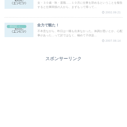
女・３０歳・秋・退職……１０月に仕事を辞めるということを報告
すると仕事関係の人から、まずもって帰って...
2002.09.21
全力で観た！
旧日記（エンピツ）
不本意ながら、昨日は一睡も出来なかった。体調が悪いとか、心配
事があった…って訳ではなく、極めて子供染...
2007.08.14
スポンサーリンク