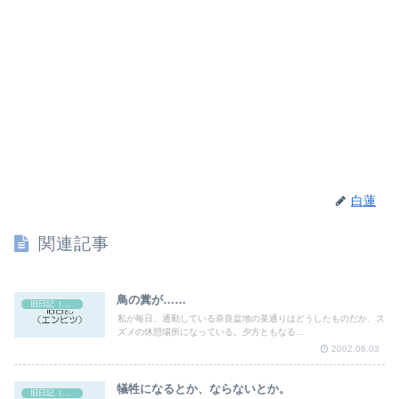
白蓮
関連記事
鳥の糞が……
旧日記（エンピツ）
私が毎日、通勤している奈良盆地の某通りはどうしたものだか、ス
ズメの休憩場所になっている。夕方ともなる...
2002.08.03
犠牲になるとか、ならないとか。
旧日記（エンピツ）