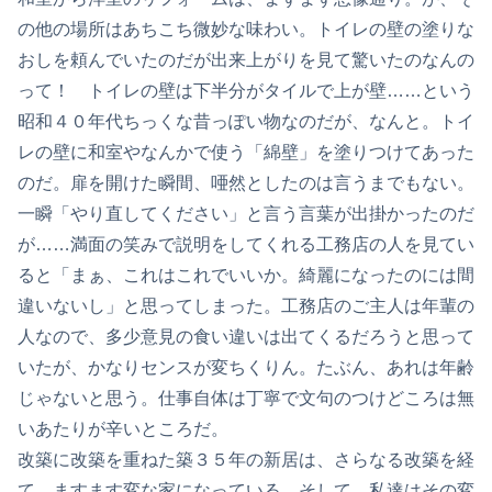
の他の場所はあちこち微妙な味わい。トイレの壁の塗りな
おしを頼んでいたのだが出来上がりを見て驚いたのなんの
って！ トイレの壁は下半分がタイルで上が壁……という
昭和４０年代ちっくな昔っぽい物なのだが、なんと。トイ
レの壁に和室やなんかで使う「綿壁」を塗りつけてあった
のだ。扉を開けた瞬間、唖然としたのは言うまでもない。
一瞬「やり直してください」と言う言葉が出掛かったのだ
が……満面の笑みで説明をしてくれる工務店の人を見てい
ると「まぁ、これはこれでいいか。綺麗になったのには間
違いないし」と思ってしまった。工務店のご主人は年輩の
人なので、多少意見の食い違いは出てくるだろうと思って
いたが、かなりセンスが変ちくりん。たぶん、あれは年齢
じゃないと思う。仕事自体は丁寧で文句のつけどころは無
いあたりが辛いところだ。
改築に改築を重ねた築３５年の新居は、さらなる改築を経
て、ますます変な家になっている。そして、私達はその変