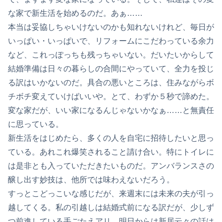
な家で新生活を始めるのだ。あぁ……
本当は妥協しちゃいけないのかも知れないけれど、毎日が
いっぱい・いっぱいで、リフォームにこだわっている余力
など、これっぽっちも残っちゃいない。だいたいからして
結婚準備は日々の暮らしの合間にやっていて、全力を投じ
る訳はいかないのだ。具合の悪いところは、住みながらボ
チボチ変えていけばいいや。とて、わずか５秒で諦めた。
変な家だが、いい家になるんじゃないかなぁ……と無責任
に思っている。
新生活をはじめたら、多くの人を自宅に招待したいと思っ
ている。あれこれ爆笑されること請け合い。特にトイレに
は是非とも入っていただきたいものだ。アンバランスさの
醸し出す妙技は、他所では味わえないだろう。
すっとこどっこいな感じだが、来週末には未来の夫が引っ
越してくる。私の引越しは結婚式前になる訳だが、少しず
つ前進している手ごたえアリ。明日からは新居云々の話は