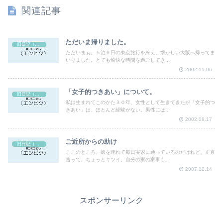
関連記事
ただいま帰りました。
旧日記（エンピツ）
ただいまぁ。５泊６日の東京旅行を終え、懐かしい大阪へ帰ってま
いりました。とても愉快な時間を過ごしてき...
2002.11.06
「女子的つきあい」について。
旧日記（エンピツ）
私は生まれてこのかた３０年、女性として生きてきたが「女子的つ
きあい」は、ほとんど経験がない。男性には...
2002.08.17
ご近所からの助け
旧日記（エンピツ）
ここのところ、娘を連れて毎日実家に通っているのだけれど、正直
言って、ちょっとキツイ。自分の家の家事も...
2007.12.14
スポンサーリンク