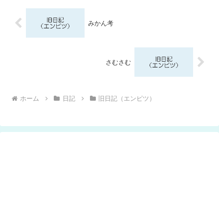
みかん考
さむさむ
ホーム
日記
旧日記（エンピツ）