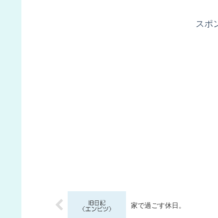
スポ
家で過ごす休日。