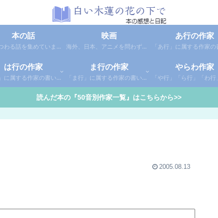
本の話
映画
あ行の作家
本にまつわる話を集めています。1年間に読んだ本の総括や、本に関する話題など。
海外、日本、アニメを問わず映画の感想（レビュー）を綴っています。
は行の作家
ま行の作家
やらわ作家
「は行」に属する作家の書いた本の感想です。さらに「は」「ひ」「ふ」「へ」「ほ」に分類していあります。お好きな作家の作品を探してみてください。
「ま行」に属する作家の書いた本の感想です。さらに「ま」「み」「む」「め」「も」に分類していあります。お好きな作家の作品を探してみてください。
読んだ本の『50音別作家一覧』はこちらから>>
2005.08.13