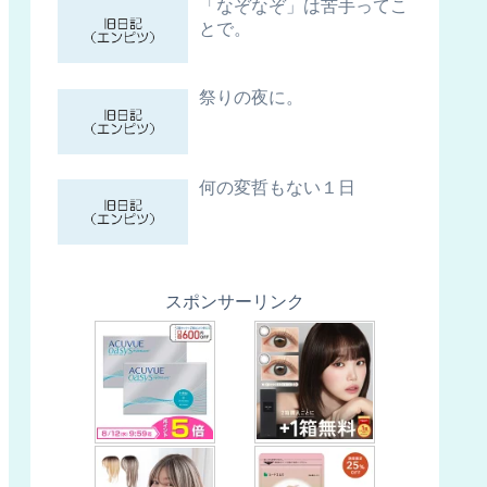
「なぞなぞ」は苦手ってこ
とで。
祭りの夜に。
何の変哲もない１日
スポンサーリンク