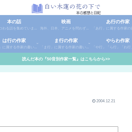
本の話
映画
あ行の作家
本にまつわる話を集めています。1年間に読んだ本の総括や、本に関する話題など。
海外、日本、アニメを問わず映画の感想（レビュー）を綴っています。
は行の作家
ま行の作家
やらわ作家
「は行」に属する作家の書いた本の感想です。さらに「は」「ひ」「ふ」「へ」「ほ」に分類していあります。お好きな作家の作品を探してみてください。
「ま行」に属する作家の書いた本の感想です。さらに「ま」「み」「む」「め」「も」に分類していあります。お好きな作家の作品を探してみてください。
読んだ本の『50音別作家一覧』はこちらから>>
2004.12.21