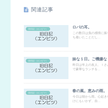
関連記事
ロバの耳。
旧日記（エンピツ）
この数日は負の感情に振
ち着いたことだし...
妹な１日。ご機嫌な
旧日記（エンピツ）
昨日は年上の友人、Ｉさ
で豪華なランチを...
春の嵐。恵みの雨。
旧日記（エンピツ）
今日は朝から雨。心起き
けにもいかず、自...