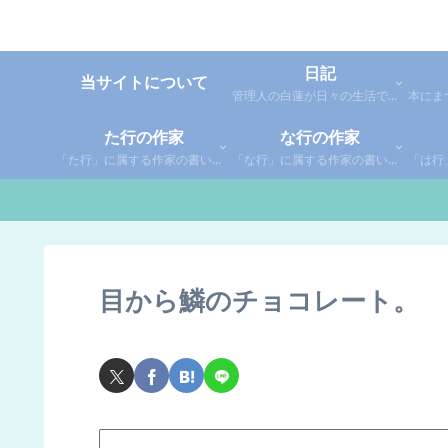
日記
当サイトについて
管理人の白蓮が日々の生活で感じた事や考えた事を綴った個人的な日記です。
た行の作家
な行の作家
「た行」に属する作家の書いた本の感想です。さらに「た」「ち」「つ」「て」「と」に分類していあります。お好きな作家の作品を探してみてください。
「な行」に属する作家の書いた本の感想です。さらに「な」「に」「ぬ」「ね」「の」に分類していあります。お好きな作家の作品を探してみてください。
目から鱗のチョコレート。