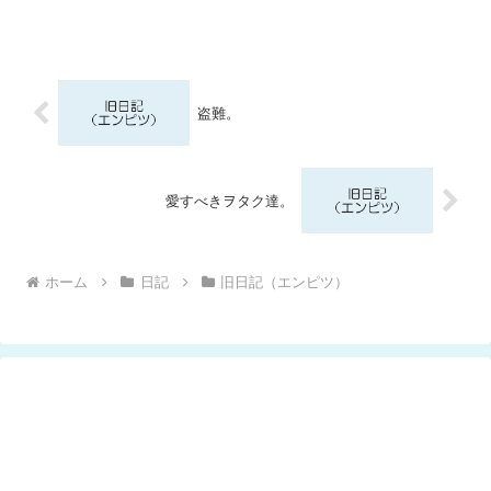
盗難。
愛すべきヲタク達。
ホーム
日記
旧日記（エンピツ）