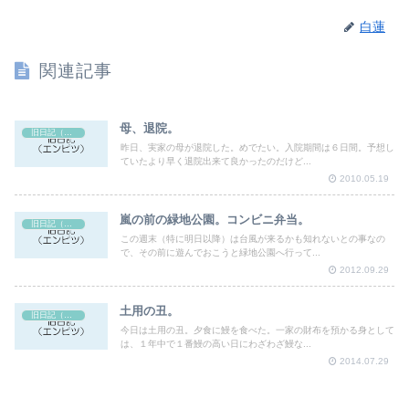
白蓮
関連記事
母、退院。
旧日記（エンピツ）
昨日、実家の母が退院した。めでたい。入院期間は６日間。予想し
ていたより早く退院出来て良かったのだけど...
2010.05.19
嵐の前の緑地公園。コンビニ弁当。
旧日記（エンピツ）
この週末（特に明日以降）は台風が来るかも知れないとの事なの
で、その前に遊んでおこうと緑地公園へ行って...
2012.09.29
土用の丑。
旧日記（エンピツ）
今日は土用の丑。夕食に鰻を食べた。一家の財布を預かる身として
は、１年中で１番鰻の高い日にわざわざ鰻な...
2014.07.29