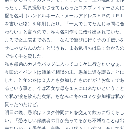
ったり、写真撮影をさせてもらったコスプレイヤーさんに
配る名刺（ハンドルネーム・メールアドレスＨＰのＵＲＬ
を書いた物）を印刷したり。「一人でしてたんじゃ間に合
わない」と言うので、私も名刺作りに借り出されていた。
まるで女工哀史である。「なんで遊びに行く子の手伝いを
せにゃならんのだ」と思うも、まあ気持ちは良く分かるの
で快く手を貸した。
私も愚弟のカメラバッグに入ってコミケに行きたいなぁ。
今回のイベントは姉弟で相談の末、愚弟に道を譲ることに
した。昨年の冬は２人とも参加したものだが「お盆」であ
るという事と、今は乙女な母を１人に出来ないということ
で私が涙を飲んだ次第。ちなみに冬のコミケ参加権は私が
貰ったのだけど。
明日の晩、愚弟はヲタク仲間にＦを交えて飲みに行くらし
い。「恐ろしい保護者の目が光ってるから不埒なことは出
来ないね」と愚弟談。実際。Ｆは猛々しい女だ。そして私