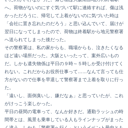
へ。荷物がないのにすぐ気づいて駅に連絡すれば、傷は浅
かっただろうに、帰宅して上着がないのに気づいた時は
「会社に置き忘れたのだろう」と思い込んでいて、届けが
翌日になってしまったので、荷物は終着駅から地元警察署
へ送られてしまった後だった。
その警察署は、私の家からも、職場からも、泣きたくなる
ほど遠い場所だった。大阪といったって、案外広いもの
だ。しかも遺失物係は平日の９時～５時しか受け付けてく
れない。これだからお役所仕事って……なんて言っても仕
方がないので仕事を早退して警察署まで上着を取りに行っ
た。
「遠いし、面倒臭いし、嫌だなぁ」と思っていたが、これ
がけっこう楽しかった。
平日の昼間の電車って、なんか好きだ。通勤ラッシュの時
間帯とは、風景も乗車している人もラインナップがまった
く違う。しかも「警察署へ行く」というイベント最中とも