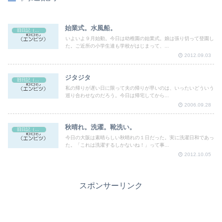
始業式。水風船。
旧日記（エンピツ）
いよいよ９月始動。今日は幼稚園の始業式。娘は張り切って登園し
た。ご近所の小学生達も学校がはじまって、...
2012.09.03
ジタジタ
旧日記（エンピツ）
私の帰りが遅い日に限って夫の帰りが早いのは、いったいどういう
巡り合わせなのだろう。今日は帰宅してから...
2006.09.28
秋晴れ。洗濯。靴洗い。
旧日記（エンピツ）
今日の大阪は素晴らしい秋晴れの１日だった。実に洗濯日和であっ
た。「これは洗濯するしかないね！」って事...
2012.10.05
スポンサーリンク