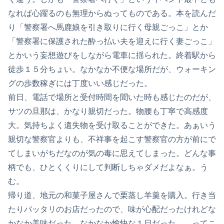
なれば心躍るのも無理からぬってものである。本を読んだ
り「警察署へ馬鹿娘を引き取りに行く母親ごっこ」とか
「警察署に保護された酔っ払い夫を迎えに行く妻ごっこ」
とかいう妄想遊びをしながら電車に揺られた。終着駅から
徒歩１５分ちょい。なかなか不便な場所だが、ウォーキン
グの歩数稼ぎには丁度いい感じだった。
前日、電話で場所と受付時間を聞いた時も感じたのだが、
サツの旦那は、かなり親切だった。物腰も丁寧で高感度
大。気持ちよく遺失物を受け取ることができた。あぁいう
親切な警察官よりも、不祥事を起こす警察官の方が前にで
てしまいがちだなのが気の毒に思えてしまった。どんな事
柄でも、ひとくくりにして判断しちゃダメだよなぁ。う
む。
帰り道、地元の和菓子屋さんで栗蒸し羊羹を購入。行き当
たりバッタリのお店だったので、味が心配だったけれどな
かなか美味だった。なかなか愉快な１日だった……ってこ