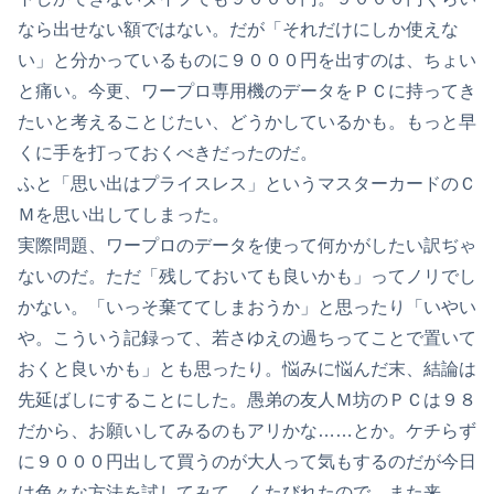
なら出せない額ではない。だが「それだけにしか使えな
い」と分かっているものに９０００円を出すのは、ちょい
と痛い。今更、ワープロ専用機のデータをＰＣに持ってき
たいと考えることじたい、どうかしているかも。もっと早
くに手を打っておくべきだったのだ。
ふと「思い出はプライスレス」というマスターカードのＣ
Ｍを思い出してしまった。
実際問題、ワープロのデータを使って何かがしたい訳ぢゃ
ないのだ。ただ「残しておいても良いかも」ってノリでし
かない。「いっそ棄ててしまおうか」と思ったり「いやい
や。こういう記録って、若さゆえの過ちってことで置いて
おくと良いかも」とも思ったり。悩みに悩んだ末、結論は
先延ばしにすることにした。愚弟の友人Ｍ坊のＰＣは９８
だから、お願いしてみるのもアリかな……とか。ケチらず
に９０００円出して買うのが大人って気もするのだが今日
は色々な方法を試してみて、くたびれたので、また来