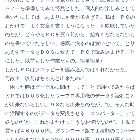
ッピーを準備してみて愕然とした。個人的な楽しみとして
書いたにしては、あまりにも量が多過ぎる。私は「ＰＣの
おかけで、よく文章を書くようになった」と吹聴していた
のだが、どうやらＰＣを買う前から、始終くだならないも
のを書いていたらしい。感慨に浸るのは置いといて、とり
あえずデータをＤＯＳに変えて、ＰＣで読み込ませること
にした。以前もした作業だもの。簡単簡単♪
しかしＰＣはフロッピーを読み込んではくれなかった。
何故？ 以前はちゃんと出来たのに。
「困った時はグーグルに聞け」ってことで調べてみたらば
ＸＰではＤＯＳ化したワープロ専用機のデータを読むこと
が出来ないらしい。９８なら出来たのだが。で。そんな時
に活躍するのがデータを変換させる「コンバーター」って
奴なのだが、これがまたけっこうなお値段なのだ。正規で
買えば４６０００円。ダウンロード版で１種類のコンバー
トしかできないタイプでも９０００円。９０００円くらい