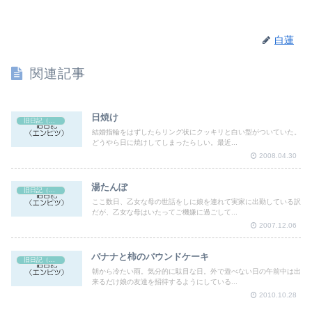
白蓮
関連記事
日焼け
旧日記（エンピツ）
結婚指輪をはずしたらリング状にクッキリと白い型がついていた。
どうやら日に焼けしてしまったらしい。最近...
2008.04.30
湯たんぽ
旧日記（エンピツ）
ここ数日、乙女な母の世話をしに娘を連れて実家に出勤している訳
だが、乙女な母はいたってご機嫌に過ごして...
2007.12.06
バナナと柿のパウンドケーキ
旧日記（エンピツ）
朝から冷たい雨。気分的に駄目な日。外で遊べない日の午前中は出
来るだけ娘の友達を招待するようにしている...
2010.10.28