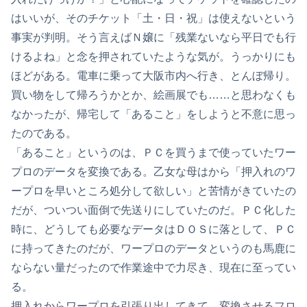
はいいが、そのチケット「土・日・祝」は使えないという
事実が判明。そう言えばＮ嬢に「残業ないなら平日でも行
けるよね」と念を押されていたような気が。うっかりにも
ほどがある。電車に乗って大阪市内へ行き、とんぼ帰り。
買い物をして帰ろうかとか、絵画展でも……と思わなくも
なかったが、帰宅して「あること」をしようと不意に思っ
たのである。
「あること」というのは、ＰＣを買うまで使っていたワー
プロのデータを変換である。乙女な母はから「押入れのワ
ープロを早いところ処分して欲しい」と苦情がきていたの
だが、ついつい面倒で先送りにしていたのだ。ＰＣ化した
時に、どうしても必要なデータはＤＯＳに落として、ＰＣ
に持ってきたのだが、ワープロのデータというのも馬鹿に
ならない量だったので作業途中で力尽き、現在に至ってい
る。
押入れからワープロを引張り出してきて、変換させるフロ