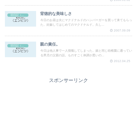
背徳的な美味しさ
旧日記（エンピツ）
今日のお昼は夫にマクドナルドのハンバーガーを買って来てもらっ
た。妊娠してはじめてのマクドナルド。久し...
2007.09.09
親の責任。
旧日記（エンピツ）
今日は他人事で一人憤慨してしまった。娘と同じ幼稚園に通ってい
る男児の父親の話。ものすごく体調が悪いの...
2012.04.25
スポンサーリンク