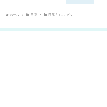
ホーム
日記
旧日記（エンピツ）