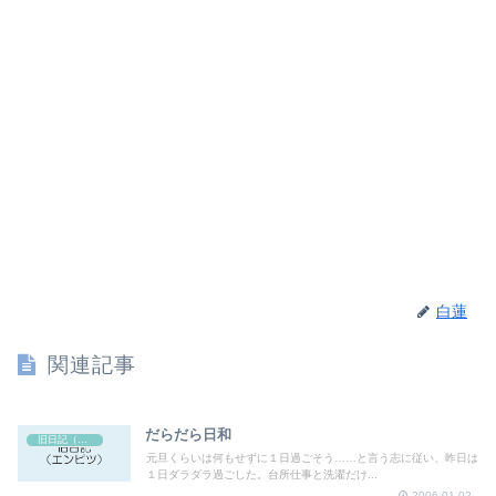
白蓮
関連記事
だらだら日和
旧日記（エンピツ）
元旦くらいは何もせずに１日過ごそう……と言う志に従い、昨日は
１日ダラダラ過ごした。台所仕事と洗濯だけ...
2006.01.02