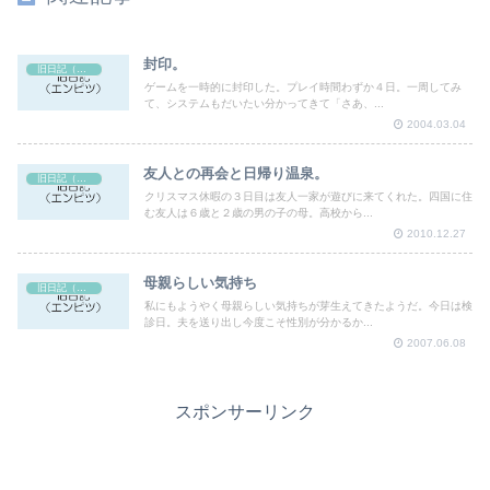
封印。
旧日記（エンピツ）
ゲームを一時的に封印した。プレイ時間わずか４日。一周してみ
て、システムもだいたい分かってきて「さあ、...
2004.03.04
友人との再会と日帰り温泉。
旧日記（エンピツ）
クリスマス休暇の３日目は友人一家が遊びに来てくれた。四国に住
む友人は６歳と２歳の男の子の母。高校から...
2010.12.27
母親らしい気持ち
旧日記（エンピツ）
私にもようやく母親らしい気持ちが芽生えてきたようだ。今日は検
診日。夫を送り出し今度こそ性別が分かるか...
2007.06.08
スポンサーリンク