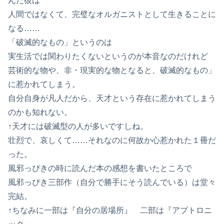
んだ彼は
人間ではなくて、完璧なオルガニストとして生きることに
なる……
「破滅的なもの」というのは
実生活では関わりたくないというのが本音なのだけれど
芸術的な物や、非・現実的な物となると、破滅的なもの」
に惹かれてしまう。
自分自身が凡人だから、天才という存在に惹かれてしまう
のかも知れない。
↑天才には破滅型の人が多いですしね。
壮烈で、哀しくて……それなのに何故か心惹かれた１冊だ
った。
風邪っぴきの時に読んだ本の感想を書いたところで
風邪っぴき三部作（自分で勝手にそう読んでいる）は堂々
完結。
↑ちなみに一部は『自分の居場所』 二部は『アブトロニ